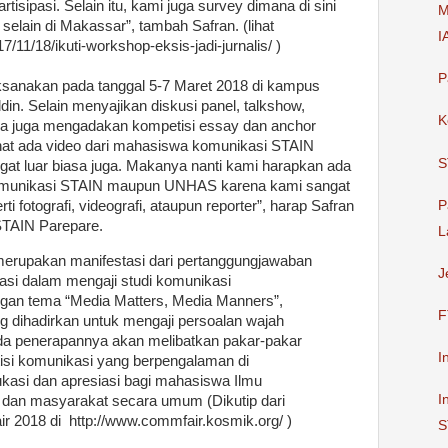
isipasi. Selain itu, kami juga survey dimana di sini
M
selain di Makassar”, tambah Safran. (lihat
I
7/11/18/ikuti-workshop-eksis-jadi-jurnalis/ )
P
sanakan pada tanggal 5-7 Maret 2018 di kampus
in. Selain menyajikan diskusi panel, talkshow,
K
ya juga mengadakan kompetisi essay dan anchor
hat ada video dari mahasiswa komunikasi STAIN
S
ngat luar biasa juga. Makanya nanti kami harapkan ada
omunikasi STAIN maupun UNHAS karena kami sangat
P
erti fotografi, videografi, ataupun reporter”, harap Safran
TAIN Parepare.
L
erupakan manifestasi dari pertanggungjawaban
J
si dalam mengaji studi komunikasi
ngan tema “Media Matters, Media Manners”,
F
g dihadirkan untuk mengaji persoalan wajah
ada penerapannya akan melibatkan pakar-pakar
I
tisi komunikasi yang berpengalaman di
kasi dan apresiasi bagi mahasiswa Ilmu
I
dan masyarakat secara umum (Dikutip dari
r 2018 di http://www.commfair.kosmik.org/ )
S