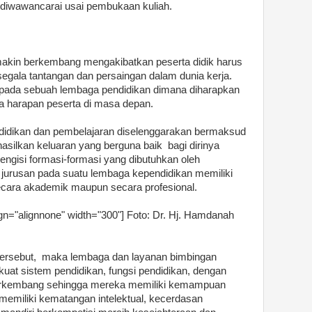
t diwawancarai usai pembukaan kuliah.
makin berkembang mengakibatkan peserta didik harus
egala tantangan dan persaingan dalam dunia kerja.
 pada sebuah lembaga pendidikan dimana diharapkan
 harapan peserta di masa depan.
idikan dan pembelajaran diselenggarakan bermaksud
ilkan keluaran yang berguna baik bagi dirinya
ngisi formasi-formasi yang dibutuhkan oleh
a jurusan pada suatu lembaga kependidikan memiliki
 secara akademik maupun secara profesional.
gn="alignnone" width="300"]
Foto: Dr. Hj. Hamdanah
 tersebut, maka lembaga dan layanan bimbingan
uat sistem pendidikan, fungsi pendidikan, dengan
berkembang sehingga mereka memiliki kemampuan
 memiliki kematangan intelektual, kecerdasan