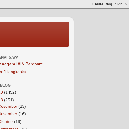
NAI SAYA
anegara IAIN Parepare
rofil lengkapku
 BLOG
19
(1452)
18
(251)
Desember
(23)
November
(16)
Oktober
(19)