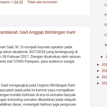
repare
di
04.20
Tidak ada komentar:
L
P
P
 Hamdanah Said Anggap Bimbingan Karir
C
M
nah Said, M. Si menjadi keynote speaker pada
p tahun akademik 2017/2018 yang berlangsung di
n 26 Februari 2017. Dengan disaksikan oleh ratusan
►
ta staf STAIN Parepare, para audience sangat
►
20
►
20
►
20
►
20
Said mengangkat judul Urgensi Bimbingan Karir
aya jatuh pada judul ini karena saya mengaitkan
engan kondisi kekinian di era ini semakin banyak
gan konseling semakin dibutuhkan pada wilayah
didikan dasar, menengah bahkan juga perguruan