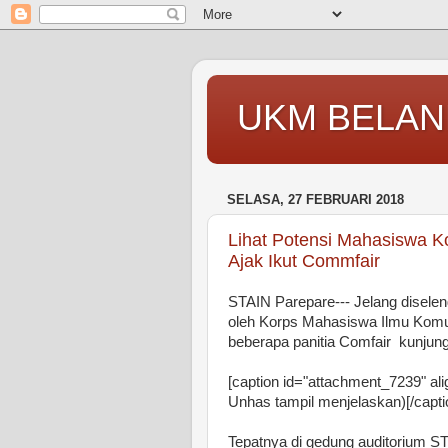
UKM BELAN
SELASA, 27 FEBRUARI 2018
Lihat Potensi Mahasiswa 
Ajak Ikut Commfair
STAIN Parepare--- Jelang disel
oleh Korps Mahasiswa Ilmu Komu
beberapa panitia Comfair kunjun
[caption id="attachment_7239" ali
Unhas tampil menjelaskan)[/capti
Tepatnya di gedung auditorium S