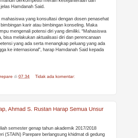
t mandiri berkompetisi meraih kesejahteraan dan
, jelas Hamdanah Said.
a mahasiswa yang konsultasi dengan dosen penasehat
bimbingan karir atau bimbingan konseling. Maka
pu mengenali potensi diri yang dimiliki. “Mahasiswa
 bisa melakukan aktualisasi diri dan perencanaan
tensi yang ada serta menangkap peluang yang ada
ingga ke internasional”, harap Hamdanah Said kepada
repare
di
07.34
Tidak ada komentar:
ap, Ahmad S. Rustan Harap Semua Unsur
iah semester genap tahun akademik 2017/2018
ri (STAIN) Parepare berlangsung khidmat di gedung