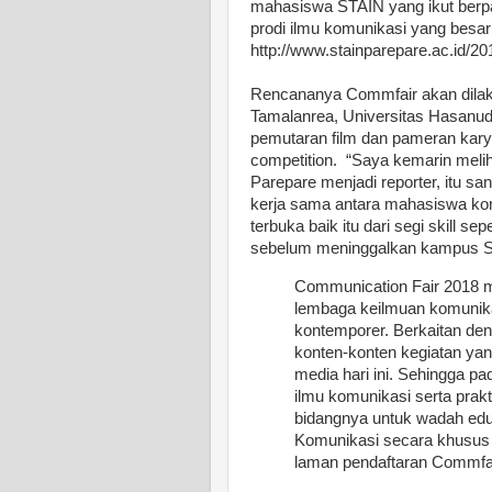
mahasiswa STAIN yang ikut berpart
prodi ilmu komunikasi yang besar 
http://www.stainparepare.ac.id/201
Rencananya Commfair akan dilak
Tamalanrea, Universitas Hasanudd
pemutaran film dan pameran kar
competition. “Saya kemarin meli
Parepare menjadi reporter, itu sa
kerja sama antara mahasiswa k
terbuka baik itu dari segi skill sep
sebelum meninggalkan kampus S
Communication Fair 2018 m
lembaga keilmuan komunika
kontemporer. Berkaitan de
konten-konten kegiatan yan
media hari ini. Sehingga p
ilmu komunikasi serta prak
bidangnya untuk wadah edu
Komunikasi secara khusus 
laman pendaftaran Commfai