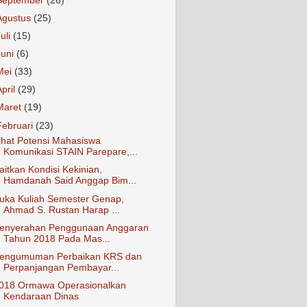
September
(26)
Agustus
(25)
Juli
(15)
Juni
(6)
Mei
(33)
April
(29)
Maret
(19)
Februari
(23)
ihat Potensi Mahasiswa
Komunikasi STAIN Parepare,...
aitkan Kondisi Kekinian,
Hamdanah Said Anggap Bim...
uka Kuliah Semester Genap,
Ahmad S. Rustan Harap ...
enyerahan Penggunaan Anggaran
Tahun 2018 Pada Mas...
engumuman Perbaikan KRS dan
Perpanjangan Pembayar...
018 Ormawa Operasionalkan
Kendaraan Dinas