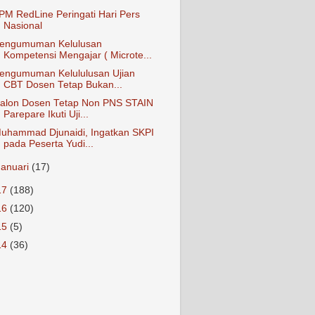
PM RedLine Peringati Hari Pers
Nasional
engumuman Kelulusan
Kompetensi Mengajar ( Microte...
engumuman Kelululusan Ujian
CBT Dosen Tetap Bukan...
alon Dosen Tetap Non PNS STAIN
Parepare Ikuti Uji...
uhammad Djunaidi, Ingatkan SKPI
pada Peserta Yudi...
Januari
(17)
17
(188)
16
(120)
15
(5)
14
(36)