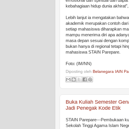
emosional dan spiritual dan dapa
kebahagiaan hidup dunia akhirat”
Lebih lanjut ia mengatakan bahw
akademik merupakan contoh dari 
setiap mahasiswa diharapkan mam
mampu menerima diri apa adanya,
masa depan sesuai dengan kompe
bukan hanya di regional tetapi h
mahasiswa STAIN Parepare.
Foto: (IM/NN)
Diposting oleh
Belanegara IAIN Pa
Buka Kuliah Semester Gen
Jadi Penegak Kode Etik
STAIN Parepare---Pembukaan kul
Sekolah Tinggi Agama Islam Nege