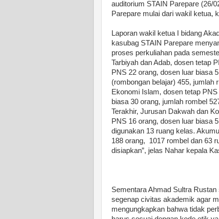
auditorium STAIN Parepare (26/02
Parepare mulai dari wakil ketua, 
Laporan wakil ketua I bidang Aka
kasubag STAIN Parepare menyam
proses perkuliahan pada semester
Tarbiyah dan Adab, dosen tetap P
PNS 22 orang, dosen luar biasa 5
(rombongan belajar) 455, jumlah 
Ekonomi Islam, dosen tetap PNS 
biasa 30 orang, jumlah rombel 52
Terakhir, Jurusan Dakwah dan Ko
PNS 16 orang, dosen luar biasa 5
digunakan 13 ruang kelas. Akumu
188 orang, 1017 rombel dan 63 ru
disiapkan”, jelas Nahar kepala 
Sementara Ahmad Sultra Rustan 
segenap civitas akademik agar men
mengungkapkan bahwa tidak per
harus sesuai dengan kode etik ya