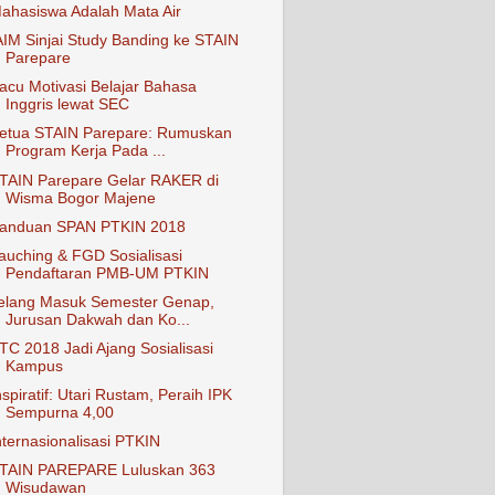
ahasiswa Adalah Mata Air
AIM Sinjai Study Banding ke STAIN
Parepare
acu Motivasi Belajar Bahasa
Inggris lewat SEC
etua STAIN Parepare: Rumuskan
Program Kerja Pada ...
TAIN Parepare Gelar RAKER di
Wisma Bogor Majene
anduan SPAN PTKIN 2018
auching & FGD Sosialisasi
Pendaftaran PMB-UM PTKIN
elang Masuk Semester Genap,
Jurusan Dakwah dan Ko...
TC 2018 Jadi Ajang Sosialisasi
Kampus
nspiratif: Utari Rustam, Peraih IPK
Sempurna 4,00
nternasionalisasi PTKIN
TAIN PAREPARE Luluskan 363
Wisudawan