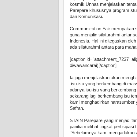
kosmik Unhas menjelaskan tent
Parepare khususnya program stu
dan Komunikasi.
Communication Fair merupakan s
guna menjalin silaturahmi antar
Indonesia. Hal ini ditegaskan oleh
ada silaturahmi antara para mah
[caption id="attachment_7237" ali
diwawancarai)[/caption]
Ia juga menjelaskan akan mengh
isu-isu yang berkembang di masya
adanya isu-isu yang berkembang di
sekarang lagi berkembang isu tent
kami menghadirkan narasumber yan
Safran.
STAIN Parepare yang menjadi targ
panitia melihat tingkat pertisipasi
“Sebelumnya kami mengadakan w