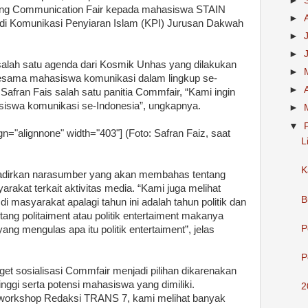
►
ang Communication Fair kepada mahasiswa STAIN
►
di Komunikasi Penyiaran Islam (KPI) Jurusan Dakwah
►
►
alah satu agenda dari Kosmik Unhas yang dilakukan
►
 sesama mahasiswa komunikasi dalam lingkup se-
►
 Safran Fais salah satu panitia Commfair, “Kami ingin
asiswa komunikasi se-Indonesia”, ungkapnya.
►
▼
gn="alignnone" width="403"]
(Foto: Safran Faiz, saat
L
K
adirkan narasumber yang akan membahas tentang
rakat terkait aktivitas media. “Kami juga melihat
B
 masyarakat apalagi tahun ini adalah tahun politik dan
ang politaiment atau politik entertaiment makanya
P
g mengulas apa itu politik entertaiment”, jelas
P
et sosialisasi Commfair menjadi pilihan dikarenakan
 tinggi serta potensi mahasiswa yang dimiliki.
2
orkshop Redaksi TRANS 7, kami melihat banyak