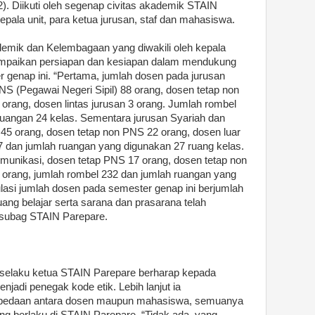
). Diikuti oleh segenap civitas akademik STAIN
kepala unit, para ketua jurusan, staf dan mahasiswa.
demik dan Kelembagaan yang diwakili oleh kepala
paikan persiapan dan kesiapan dalam mendukung
 genap ini. “Pertama, jumlah dosen pada jurusan
NS (Pegawai Negeri Sipil) 88 orang, dosen tetap non
 orang, dosen lintas jurusan 3 orang. Jumlah rombel
ruangan 24 kelas. Sementara jurusan Syariah dan
45 orang, dosen tetap non PNS 22 orang, dosen luar
7 dan jumlah ruangan yang digunakan 27 ruang kelas.
munikasi, dosen tetap PNS 17 orang, dosen tetap non
 orang, jumlah rombel 232 dan jumlah ruangan yang
lasi jumlah dosen pada semester genap ini berjumlah
ang belajar serta sarana dan prasarana telah
Kasubag STAIN Parepare.
selaku ketua STAIN Parepare berharap kepada
jadi penegak kode etik. Lebih lanjut ia
bedaan antara dosen maupun mahasiswa, semuanya
ng berlaku di STAIN Parepare. “Tidak ada yang