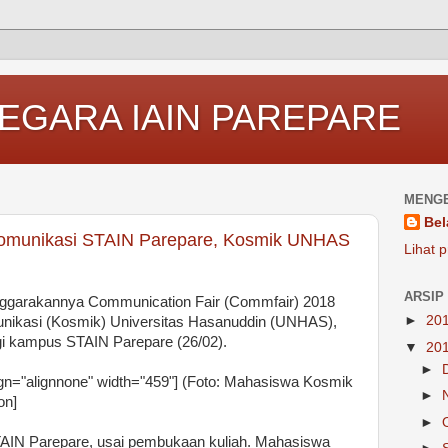
EGARA IAIN PAREPARE
MENGE
Bel
Komunikasi STAIN Parepare, Kosmik UNHAS
Lihat p
ARSIP
enggarakannya Communication Fair (Commfair) 2018
►
20
nikasi (Kosmik) Universitas Hasanuddin (UNHAS),
gi kampus STAIN Parepare (26/02).
▼
20
►
gn="alignnone" width="459"]
(Foto: Mahasiswa Kosmik
►
on]
►
TAIN Parepare, usai pembukaan kuliah. Mahasiswa