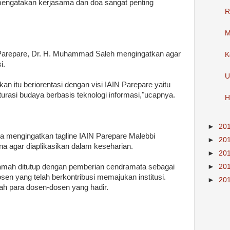
mengatakan kerjasama dan doa sangat penting
R
M
Parepare, Dr. H. Muhammad Saleh mengingatkan agar
K
i.
U
an itu beriorentasi dengan visi IAIN Parepare yaitu
urasi budaya berbasis teknologi informasi,"ucapnya.
H
►
20
a mengingatkan tagline IAIN Parepare Malebbi
►
20
agar diaplikasikan dalam keseharian.
►
20
tamah ditutup dengan pemberian cendramata sebagai
►
20
en yang telah berkontribusi memajukan institusi.
►
20
h para dosen-dosen yang hadir.