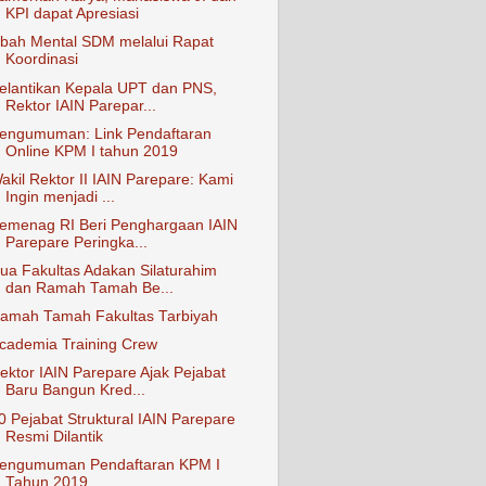
KPI dapat Apresiasi
bah Mental SDM melalui Rapat
Koordinasi
elantikan Kepala UPT dan PNS,
Rektor IAIN Parepar...
engumuman: Link Pendaftaran
Online KPM I tahun 2019
akil Rektor II IAIN Parepare: Kami
Ingin menjadi ...
emenag RI Beri Penghargaan IAIN
Parepare Peringka...
ua Fakultas Adakan Silaturahim
dan Ramah Tamah Be...
amah Tamah Fakultas Tarbiyah
cademia Training Crew
ektor IAIN Parepare Ajak Pejabat
Baru Bangun Kred...
0 Pejabat Struktural IAIN Parepare
Resmi Dilantik
engumuman Pendaftaran KPM I
Tahun 2019