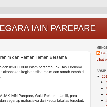
EGARA IAIN PAREPARE
MENGE
Bel
turahim dan Ramah Tamah Bersama
Lihat p
ah dan Ilmu Hukum Islam bersama Fakultas Ekonomi
ARSIP
melaksanakan kegiatan silaturahim dan ramah tamah di
.
▼
20
►
►
►
 AUAK IAIN Parepare, Wakil Rektor II dan III, para
dan segenap mahasiswa dari kedua fakultas tersebut.
▼
P