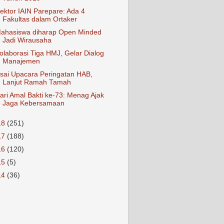
ektor IAIN Parepare: Ada 4
Fakultas dalam Ortaker
ahasiswa diharap Open Minded
Jadi Wirausaha
olaborasi Tiga HMJ, Gelar Dialog
Manajemen
sai Upacara Peringatan HAB,
Lanjut Ramah Tamah
ari Amal Bakti ke-73: Menag Ajak
Jaga Kebersamaan
18
(251)
17
(188)
16
(120)
15
(5)
14
(36)