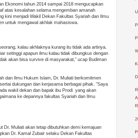
dan Ekonomi tahun 2014 sampai 2018 mengucapkan
aaf atas kesalahan selama mengemban amanah
U
ng kini menjadi Wakil Dekan Fakultas Syariah dan Ilmu
en untuk mengawal akhlak mahasiswa.
P
P
orang, kalau akhlaknya kurang itu tidak ada artinya.
W
biar setinggi apapun ilmu kalau tidak dibungkus dengan
idak akan bisa survive di masyarakat," ucap Budiman
K
D
h dan Ilmu Hukum Islam, Dr. Muliati berkomitmen
sertai dukungan dan kerjasama berbagai pihak. "Saya
R
 ada wakil dekan dan bapak ibu Prodi yang akan
aimana ke depannya fakultas Syariah dan Ilmu
A
R
2
rut Dr. Muliati akan tetap dibutuhkan demi kemajuan
P
apkan Dr. Kamal Zubair selaku Dekan Fakultas