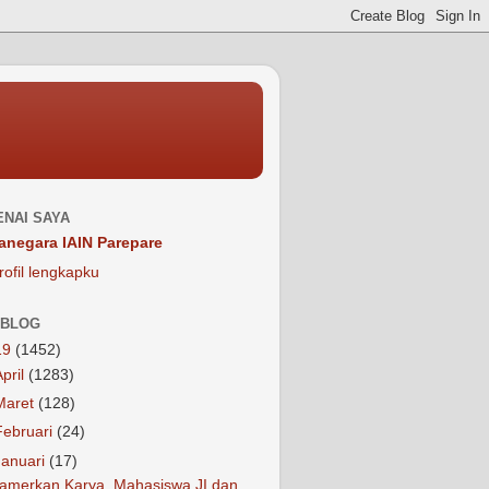
NAI SAYA
anegara IAIN Parepare
rofil lengkapku
 BLOG
19
(1452)
April
(1283)
Maret
(128)
Februari
(24)
Januari
(17)
amerkan Karya, Mahasiswa JI dan