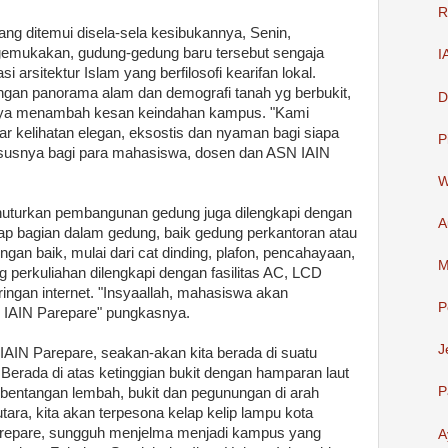
R
g ditemui disela-sela kesibukannya, Senin,
gemukakan, gudung-gedung baru tersebut sengaja
I
arsitektur Islam yang berfilosofi kearifan lokal.
ngan panorama alam dan demografi tanah yg berbukit,
D
gnya menambah kesan keindahan kampus. "Kami
r kelihatan elegan, eksostis dan nyaman bagi siapa
P
ususnya bagi para mahasiswa, dosen dan ASN IAIN
W
enuturkan pembangunan gedung juga dilengkapi dengan
A
tiap bagian dalam gedung, baik gedung perkantoran atau
ngan baik, mulai dari cat dinding, plafon, pencahayaan,
M
g perkuliahan dilengkapi dengan fasilitas AC, LCD
ringan internet. "Insyaallah, mahasiswa akan
P
 IAIN Parepare" pungkasnya.
J
IN Parepare, seakan-akan kita berada di suatu
 Berada di atas ketinggian bukit dengan hamparan laut
P
 bentangan lembah, bukit dan pegunungan di arah
tara, kita akan terpesona kelap kelip lampu kota
Parepare, sungguh menjelma menjadi kampus yang
A