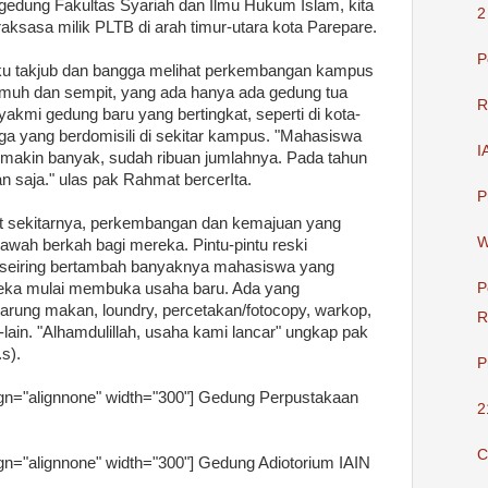
 gedung Fakultas Syariah dan Ilmu Hukum Islam, kita
2
raksasa milik PLTB di arah timur-utara kota Parepare.
P
ku takjub dan bangga melihat perkembangan kampus
 kumuh dan sempit, yang ada hanya ada gedung tua
R
nyakmi gedung baru yang bertingkat, seperti di kota-
ga yang berdomisili di sekitar kampus. "Mahasiswa
I
emakin banyak, sudah ribuan jumlahnya. Pada tahun
 saja." ulas pak Rahmat bercerIta.
P
 sekitarnya, perkembangan dan kemajuan yang
W
awah berkah bagi mereka. Pintu-pintu reski
r seiring bertambah banyaknya mahasiswa yang
reka mulai membuka usaha baru. Ada yang
P
ung makan, loundry, percetakan/fotocopy, warkop,
R
lain. "Alhamdulillah, usaha kami lancar" ungkap pak
s).
P
gn="alignnone" width="300"]
Gedung Perpustakaan
2
C
gn="alignnone" width="300"]
Gedung Adiotorium IAIN