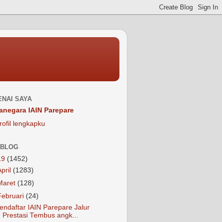
NAI SAYA
anegara IAIN Parepare
rofil lengkapku
 BLOG
19
(1452)
April
(1283)
Maret
(128)
Februari
(24)
endaftar IAIN Parepare Jalur
Prestasi Tembus angk...