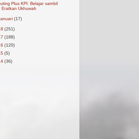
uting Plus KPI: Belajar sambil
Eratkan Ukhuwah
Januari
(17)
18
(251)
17
(188)
16
(120)
15
(5)
14
(36)