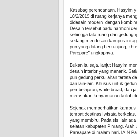
Kasubag perencanaan, Hasyim yan
18/2/2019 di ruang kerjanya men
didesain modern dengan kombinasi 
Desain tersebut padu harmoni de
sehingga tata ruang dan gedun
sedang mendesain kampus ini aga
pun yang datang berkunjung, kh
Parepare" ungkapnya.
Bukan itu saja, lanjut Hasyim m
desain interior yang menarik. Se
pun gedung perkuliahan tertata de
dan lain-lain. Khusus untuk gedun
pembelajaran, white broad, dan ja
merasakan kenyamanan kuliah di
Sejenak memperhatikan kampus IA
tempat destinasi wisata berkelas.
yang membiru. Pada sisi lain ada
selatan kabupaten Pinrang. Arah u
Pareapare di malam hari. IAIN 