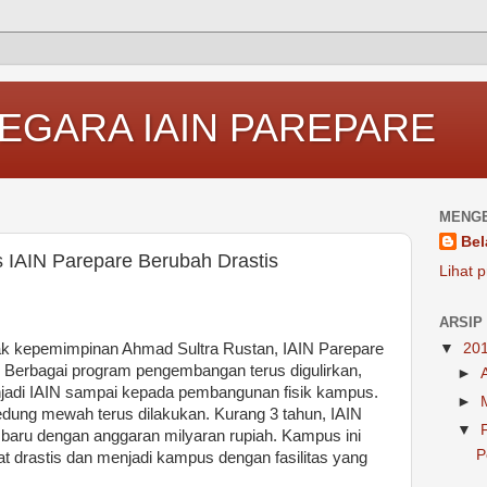
EGARA IAIN PAREPARE
MENGE
Bel
 IAIN Parepare Berubah Drastis
Lihat p
ARSIP
k kepemimpinan Ahmad Sultra Rustan, IAIN Parepare
▼
20
Berbagai program pengembangan terus digulirkan,
►
njadi IAIN sampai kepada pembangunan fisik kampus.
►
dung mewah terus dilakukan. Kurang 3 tahun, IAIN
▼
 baru dengan anggaran milyaran rupiah. Kampus ini
P
 drastis dan menjadi kampus dengan fasilitas yang