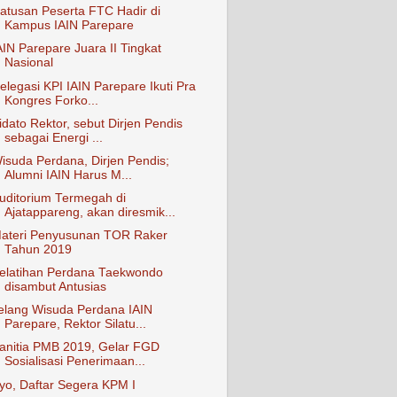
atusan Peserta FTC Hadir di
Kampus IAIN Parepare
AIN Parepare Juara II Tingkat
Nasional
elegasi KPI IAIN Parepare Ikuti Pra
Kongres Forko...
idato Rektor, sebut Dirjen Pendis
sebagai Energi ...
isuda Perdana, Dirjen Pendis;
Alumni IAIN Harus M...
uditorium Termegah di
Ajatappareng, akan diresmik...
ateri Penyusunan TOR Raker
Tahun 2019
elatihan Perdana Taekwondo
disambut Antusias
elang Wisuda Perdana IAIN
Parepare, Rektor Silatu...
anitia PMB 2019, Gelar FGD
Sosialisasi Penerimaan...
yo, Daftar Segera KPM I