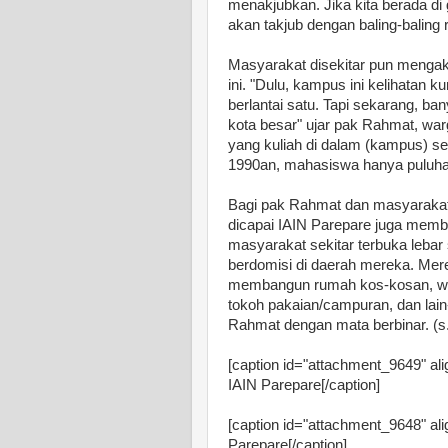
menakjubkan. Jika kita berada di
akan takjub dengan baling-baling 
Masyarakat disekitar pun menga
ini. "Dulu, kampus ini kelihatan
berlantai satu. Tapi sekarang, ba
kota besar" ujar pak Rahmat, war
yang kuliah di dalam (kampus) s
1990an, mahasiswa hanya puluhan
Bagi pak Rahmat dan masyarakat
dicapai IAIN Parepare juga memb
masyarakat sekitar terbuka leba
berdomisi di daerah mereka. Me
membangun rumah kos-kosan, war
tokoh pakaian/campuran, dan lain-
Rahmat dengan mata berbinar. (s.
[caption id="attachment_9649" ali
IAIN Parepare[/caption]
[caption id="attachment_9648" ali
Parepare[/caption]