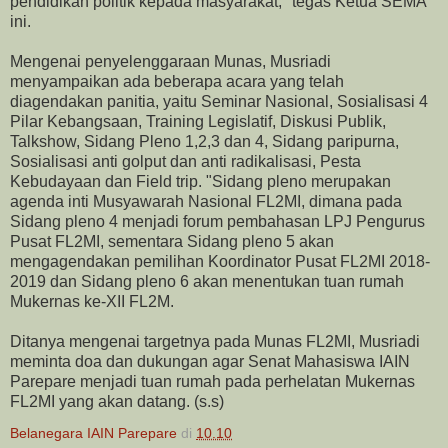
pendidikan politik kepada masyarakat," tegas Ketua SEMA
ini.
Mengenai penyelenggaraan Munas, Musriadi
menyampaikan ada beberapa acara yang telah
diagendakan panitia, yaitu Seminar Nasional, Sosialisasi 4
Pilar Kebangsaan, Training Legislatif, Diskusi Publik,
Talkshow, Sidang Pleno 1,2,3 dan 4, Sidang paripurna,
Sosialisasi anti golput dan anti radikalisasi, Pesta
Kebudayaan dan Field trip. "Sidang pleno merupakan
agenda inti Musyawarah Nasional FL2MI, dimana pada
Sidang pleno 4 menjadi forum pembahasan LPJ Pengurus
Pusat FL2MI, sementara Sidang pleno 5 akan
mengagendakan pemilihan Koordinator Pusat FL2MI 2018-
2019 dan Sidang pleno 6 akan menentukan tuan rumah
Mukernas ke-XII FL2M.
Ditanya mengenai targetnya pada Munas FL2MI, Musriadi
meminta doa dan dukungan agar Senat Mahasiswa IAIN
Parepare menjadi tuan rumah pada perhelatan Mukernas
FL2MI yang akan datang. (s.s)
Belanegara IAIN Parepare
di
10.10