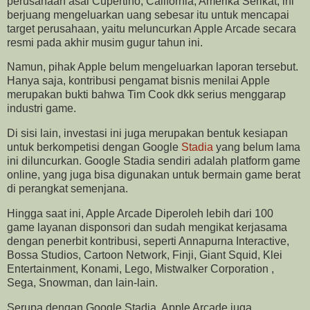
perusahaan asal Cupertino, California, Amerika Serikat, ini
berjuang mengeluarkan uang sebesar itu untuk mencapai
target perusahaan, yaitu meluncurkan Apple Arcade secara
resmi pada akhir musim gugur tahun ini.
Namun, pihak Apple belum mengeluarkan laporan tersebut.
Hanya saja, kontribusi pengamat bisnis menilai Apple
merupakan bukti bahwa Tim Cook dkk serius menggarap
industri game.
Di sisi lain, investasi ini juga merupakan bentuk kesiapan
untuk berkompetisi dengan Google
Stadia
yang belum lama
ini diluncurkan. Google Stadia sendiri adalah platform game
online, yang juga bisa digunakan untuk bermain game berat
di perangkat semenjana.
Hingga saat ini, Apple Arcade Diperoleh lebih dari 100
game layanan disponsori dan sudah mengikat kerjasama
dengan penerbit kontribusi, seperti Annapurna Interactive,
Bossa Studios, Cartoon Network, Finji, Giant Squid, Klei
Entertainment, Konami, Lego, Mistwalker Corporation ,
Sega, Snowman, dan lain-lain.
Serupa dengan Google Stadia, Apple Arcade juga