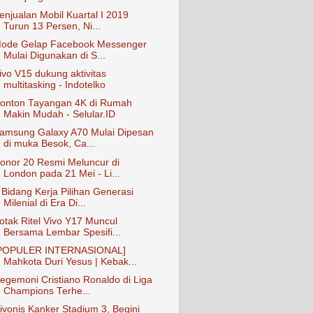
enjualan Mobil Kuartal I 2019
Turun 13 Persen, Ni...
ode Gelap Facebook Messenger
Mulai Digunakan di S...
ivo V15 dukung aktivitas
multitasking - Indotelko
onton Tayangan 4K di Rumah
Makin Mudah - Selular.ID
amsung Galaxy A70 Mulai Dipesan
di muka Besok, Ca...
onor 20 Resmi Meluncur di
London pada 21 Mei - Li...
 Bidang Kerja Pilihan Generasi
Milenial di Era Di...
otak Ritel Vivo Y17 Muncul
Bersama Lembar Spesifi...
POPULER INTERNASIONAL]
Mahkota Duri Yesus | Kebak...
egemoni Cristiano Ronaldo di Liga
Champions Terhe...
ivonis Kanker Stadium 3, Begini