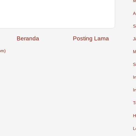
M
A
S
Beranda
Posting Lama
J
om)
M
S
I
I
T
H
L