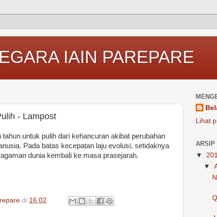
EGARA IAIN PAREPARE
MENGE
Bel
ulih - Lampost
Lihat p
ahun untuk pulih dari kehancuran akibat perubahan
ARSIP
anusia. Pada batas kecepatan laju evolusi, setidaknya
aragaman dunia kembali ke masa prasejarah.
▼
20
▼
N
Q
repare
di
16.02