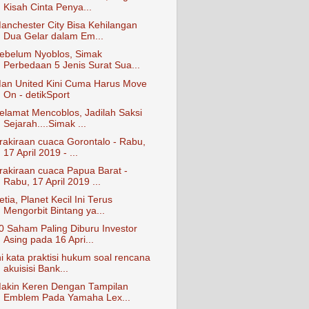
Kisah Cinta Penya...
anchester City Bisa Kehilangan
Dua Gelar dalam Em...
ebelum Nyoblos, Simak
Perbedaan 5 Jenis Surat Sua...
an United Kini Cuma Harus Move
On - detikSport
elamat Mencoblos, Jadilah Saksi
Sejarah....Simak ...
rakiraan cuaca Gorontalo - Rabu,
17 April 2019 - ...
rakiraan cuaca Papua Barat -
Rabu, 17 April 2019 ...
etia, Planet Kecil Ini Terus
Mengorbit Bintang ya...
0 Saham Paling Diburu Investor
Asing pada 16 Apri...
ni kata praktisi hukum soal rencana
akuisisi Bank...
akin Keren Dengan Tampilan
Emblem Pada Yamaha Lex...