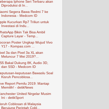
eberapa Iphone Seri Terbaru akan
Diproduksi di In...
iaomi Segera Bawa Redmi 7 ke
Indonesia - Medcom ID
pple Kucurkan Rp7 Triliun untuk
Investasi di Indu...
hatsApp Bikin Tak Bisa Ambil
Capture Layar - Temp...
ocoran Poster Ungkap Wujud Vivo
Y17 - Kompas.com ...
ixel 3a dan Pixel 3a XL akan
Meluncur 7 Mei 2019?...
S5 Bakal Dukung 8K, Audio 3D,
dan SSD - Medcom ID
eputusan-keputusan Bawaslu Soal
Kisruh Pencoblosa...
ive Report Pemilu 2019: Mantap
Memilih! - detikNews
anchester United Nirgelar Musim
Ini - detikSport
isruh Coblosan di Malaysia
Berujung Perintah Cobl...