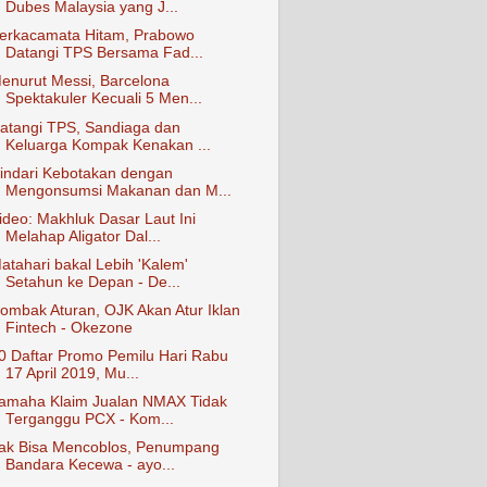
Dubes Malaysia yang J...
erkacamata Hitam, Prabowo
Datangi TPS Bersama Fad...
enurut Messi, Barcelona
Spektakuler Kecuali 5 Men...
atangi TPS, Sandiaga dan
Keluarga Kompak Kenakan ...
indari Kebotakan dengan
Mengonsumsi Makanan dan M...
ideo: Makhluk Dasar Laut Ini
Melahap Aligator Dal...
atahari bakal Lebih 'Kalem'
Setahun ke Depan - De...
ombak Aturan, OJK Akan Atur Iklan
Fintech - Okezone
0 Daftar Promo Pemilu Hari Rabu
17 April 2019, Mu...
amaha Klaim Jualan NMAX Tidak
Terganggu PCX - Kom...
ak Bisa Mencoblos, Penumpang
Bandara Kecewa - ayo...