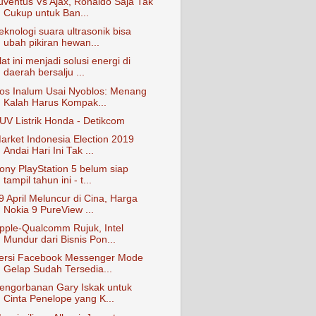
uventus Vs Ajax, Ronaldo Saja Tak
Cukup untuk Ban...
eknologi suara ultrasonik bisa
ubah pikiran hewan...
lat ini menjadi solusi energi di
daerah bersalju ...
os Inalum Usai Nyoblos: Menang
Kalah Harus Kompak...
UV Listrik Honda - Detikcom
arket Indonesia Election 2019
Andai Hari Ini Tak ...
ony PlayStation 5 belum siap
tampil tahun ini - t...
9 April Meluncur di Cina, Harga
Nokia 9 PureView ...
pple-Qualcomm Rujuk, Intel
Mundur dari Bisnis Pon...
ersi Facebook Messenger Mode
Gelap Sudah Tersedia...
engorbanan Gary Iskak untuk
Cinta Penelope yang K...