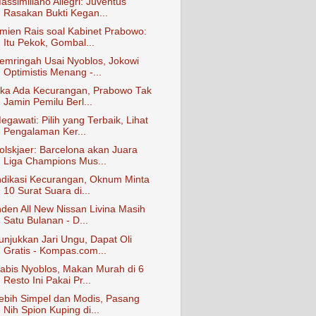
assimiliano Allegri: Juventus
Rasakan Bukti Kegan...
mien Rais soal Kabinet Prabowo:
Itu Pekok, Gombal...
emringah Usai Nyoblos, Jokowi
Optimistis Menang -...
ika Ada Kecurangan, Prabowo Tak
Jamin Pemilu Berl...
egawati: Pilih yang Terbaik, Lihat
Pengalaman Ker...
olskjaer: Barcelona akan Juara
Liga Champions Mus...
ndikasi Kecurangan, Oknum Minta
10 Surat Suara di...
nden All New Nissan Livina Masih
Satu Bulanan - D...
unjukkan Jari Ungu, Dapat Oli
Gratis - Kompas.com...
abis Nyoblos, Makan Murah di 6
Resto Ini Pakai Pr...
ebih Simpel dan Modis, Pasang
Nih Spion Kuping di...