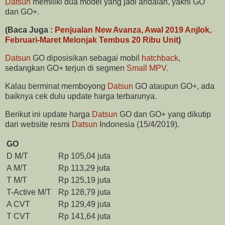
Datsun
memiliki dua model yang jadi andalan, yakni GO
dan GO+.
(
Baca Juga :
Penjualan New Avanza, Awal 2019 Anjlok,
Februari-Maret Melonjak Tembus 20 Ribu Unit
)
Datsun
GO diposisikan sebagai mobil
hatchback
,
sedangkan GO+ terjun di segmen
Small MPV
.
Kalau berminat memboyong
Datsun
GO ataupun GO+, ada
baiknya cek dulu update harga terbarunya.
Berikut ini update harga
Datsun
GO dan GO+ yang dikutip
dari website resmi
Datsun
Indonesia (15/4/2019).
GO
D M/T
Rp 105,04 juta
A M/T
Rp 113,29 juta
T M/T
Rp 125,19 juta
T-Active M/T
Rp 128,79 juta
A CVT
Rp 129,49 juta
T CVT
Rp 141,64 juta