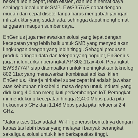
bekerja lebih cepat, lebih efisien, dan lebih hemat daya
sehingga ideal untuk SMB. EWS357AP dapat dengan
mudah dan cepat disetel tanpa harus mengubah jaringan
infrastruktur yang sudah ada, sehingga dapat menghemat
anggaran maupun sumber daya.
EnGenius juga menawarkan solusi yang tepat dengan
kecepatan yang lebih baik untuk SMB yang menyediakan
lingkungan dengan yang lebih tinggi. Sebagai produsen
produk jaringan data dan telepon yang populer, EnGenius
juga meluncurkan perangkat AP 802.11ax 4x4. Perangkat
EWS377AP siap ditempatkan untuk meningkatkan teknologi
802.11ax yang menawarkan kombinasi aplikasi klien
EnGenius. Kinerja nirkabel super cepat ini adalah jawaban
atas kebutuhan nirkabel di masa depan untuk industri yang
didukung 4.0 dan mengikuti perkembangan IoT. Perangkat
ini mendukung kecepatan hingga 2,400 Mbps pada pita
frekuensi 5 GHz dan 1,148 Mbps pada pita frekuensi 2,4
GHz.
“Jalur akses 11ax adalah Wi-Fi generasi berikutnya dengan
kapasitas lebih besar yang melayani banyak perangkat
sekaligus, solusi untuk klien berkapasitas tinggi.