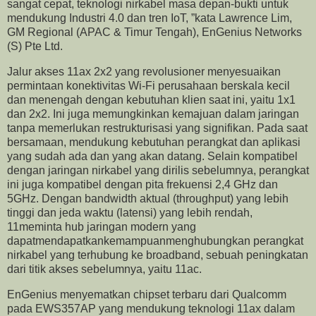
sangat cepat, teknologi nirkabel masa depan-bukti untuk
mendukung Industri 4.0 dan tren IoT, ”kata Lawrence Lim,
GM Regional (APAC & Timur Tengah), EnGenius Networks
(S) Pte Ltd.
Jalur akses 11ax 2x2 yang revolusioner menyesuaikan
permintaan konektivitas Wi-Fi perusahaan berskala kecil
dan menengah dengan kebutuhan klien saat ini, yaitu 1x1
dan 2x2. Ini juga memungkinkan kemajuan dalam jaringan
tanpa memerlukan restrukturisasi yang signifikan. Pada saat
bersamaan, mendukung kebutuhan perangkat dan aplikasi
yang sudah ada dan yang akan datang. Selain kompatibel
dengan jaringan nirkabel yang dirilis sebelumnya, perangkat
ini juga kompatibel dengan pita frekuensi 2,4 GHz dan
5GHz. Dengan bandwidth aktual (throughput) yang lebih
tinggi dan jeda waktu (latensi) yang lebih rendah,
11meminta hub jaringan modern yang
dapatmendapatkankemampuanmenghubungkan perangkat
nirkabel yang terhubung ke broadband, sebuah peningkatan
dari titik akses sebelumnya, yaitu 11ac.
EnGenius menyematkan chipset terbaru dari Qualcomm
pada EWS357AP yang mendukung teknologi 11ax dalam