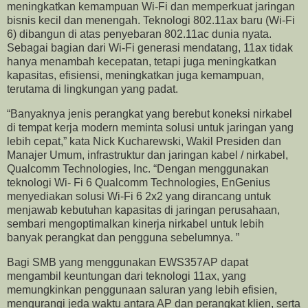
meningkatkan kemampuan Wi-Fi dan memperkuat jaringan
bisnis kecil dan menengah. Teknologi 802.11ax baru (Wi-Fi
6) dibangun di atas penyebaran 802.11ac dunia nyata.
Sebagai bagian dari Wi-Fi generasi mendatang, 11ax tidak
hanya menambah kecepatan, tetapi juga meningkatkan
kapasitas, efisiensi, meningkatkan juga kemampuan,
terutama di lingkungan yang padat.
“Banyaknya jenis perangkat yang berebut koneksi nirkabel
di tempat kerja modern meminta solusi untuk jaringan yang
lebih cepat,” kata Nick Kucharewski, Wakil Presiden dan
Manajer Umum, infrastruktur dan jaringan kabel / nirkabel,
Qualcomm Technologies, Inc. “Dengan menggunakan
teknologi Wi- Fi 6 Qualcomm Technologies, EnGenius
menyediakan solusi Wi-Fi 6 2x2 yang dirancang untuk
menjawab kebutuhan kapasitas di jaringan perusahaan,
sembari mengoptimalkan kinerja nirkabel untuk lebih
banyak perangkat dan pengguna sebelumnya. ”
Bagi SMB yang menggunakan EWS357AP dapat
mengambil keuntungan dari teknologi 11ax, yang
memungkinkan penggunaan saluran yang lebih efisien,
mengurangi jeda waktu antara AP dan perangkat klien, serta