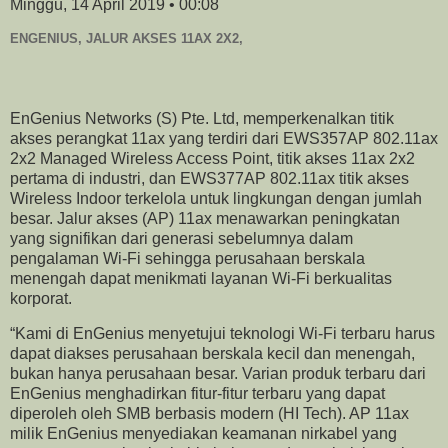
Minggu, 14 April 2019 • 00:08
ENGENIUS, JALUR AKSES 11AX 2X2,
EnGenius Networks (S) Pte. Ltd, memperkenalkan titik
akses perangkat 11ax yang terdiri dari EWS357AP 802.11ax
2x2 Managed Wireless Access Point, titik akses 11ax 2x2
pertama di industri, dan EWS377AP 802.11ax titik akses
Wireless Indoor terkelola untuk lingkungan dengan jumlah
besar. Jalur akses (AP) 11ax menawarkan peningkatan
yang signifikan dari generasi sebelumnya dalam
pengalaman Wi-Fi sehingga perusahaan berskala
menengah dapat menikmati layanan Wi-Fi berkualitas
korporat.
“Kami di EnGenius menyetujui teknologi Wi-Fi terbaru harus
dapat diakses perusahaan berskala kecil dan menengah,
bukan hanya perusahaan besar. Varian produk terbaru dari
EnGenius menghadirkan fitur-fitur terbaru yang dapat
diperoleh oleh SMB berbasis modern (HI Tech). AP 11ax
milik EnGenius menyediakan keamanan nirkabel yang