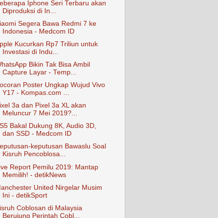
eberapa Iphone Seri Terbaru akan
Diproduksi di In...
iaomi Segera Bawa Redmi 7 ke
Indonesia - Medcom ID
pple Kucurkan Rp7 Triliun untuk
Investasi di Indu...
hatsApp Bikin Tak Bisa Ambil
Capture Layar - Temp...
ocoran Poster Ungkap Wujud Vivo
Y17 - Kompas.com ...
ixel 3a dan Pixel 3a XL akan
Meluncur 7 Mei 2019?...
S5 Bakal Dukung 8K, Audio 3D,
dan SSD - Medcom ID
eputusan-keputusan Bawaslu Soal
Kisruh Pencoblosa...
ive Report Pemilu 2019: Mantap
Memilih! - detikNews
anchester United Nirgelar Musim
Ini - detikSport
isruh Coblosan di Malaysia
Berujung Perintah Cobl...