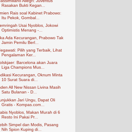
assimiliano Allegri: Juventus
Rasakan Bukti Kegan...
mien Rais soal Kabinet Prabowo:
Itu Pekok, Gombal...
emringah Usai Nyoblos, Jokowi
Optimistis Menang -...
ika Ada Kecurangan, Prabowo Tak
Jamin Pemilu Berl...
egawati: Pilih yang Terbaik, Lihat
Pengalaman Ker...
olskjaer: Barcelona akan Juara
Liga Champions Mus...
ndikasi Kecurangan, Oknum Minta
10 Surat Suara di...
nden All New Nissan Livina Masih
Satu Bulanan - D...
unjukkan Jari Ungu, Dapat Oli
Gratis - Kompas.com...
abis Nyoblos, Makan Murah di 6
Resto Ini Pakai Pr...
ebih Simpel dan Modis, Pasang
Nih Spion Kuping di...