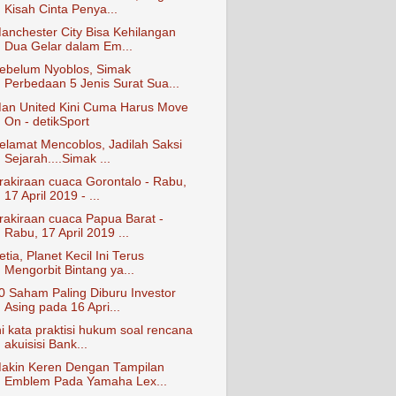
Kisah Cinta Penya...
anchester City Bisa Kehilangan
Dua Gelar dalam Em...
ebelum Nyoblos, Simak
Perbedaan 5 Jenis Surat Sua...
an United Kini Cuma Harus Move
On - detikSport
elamat Mencoblos, Jadilah Saksi
Sejarah....Simak ...
rakiraan cuaca Gorontalo - Rabu,
17 April 2019 - ...
rakiraan cuaca Papua Barat -
Rabu, 17 April 2019 ...
etia, Planet Kecil Ini Terus
Mengorbit Bintang ya...
0 Saham Paling Diburu Investor
Asing pada 16 Apri...
ni kata praktisi hukum soal rencana
akuisisi Bank...
akin Keren Dengan Tampilan
Emblem Pada Yamaha Lex...