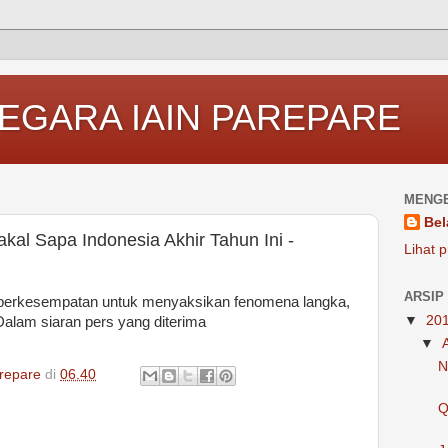
EGARA IAIN PAREPARE
MENGE
Bel
kal Sapa Indonesia Akhir Tahun Ini -
Lihat p
ARSIP
a berkesempatan untuk menyaksikan fenomena langka,
▼
20
alam siaran pers yang diterima
▼
N
repare
di
06.40
Q