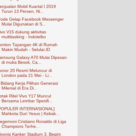
enjualan Mobil Kuartal I 2019
Turun 13 Persen, Ni...
ode Gelap Facebook Messenger
Mulai Digunakan di S...
ivo V15 dukung aktivitas
multitasking - Indotelko
onton Tayangan 4K di Rumah
Makin Mudah - Selular.ID
amsung Galaxy A70 Mulai Dipesan
di muka Besok, Ca...
onor 20 Resmi Meluncur di
London pada 21 Mei - Li...
 Bidang Kerja Pilihan Generasi
Milenial di Era Di...
otak Ritel Vivo Y17 Muncul
Bersama Lembar Spesifi...
POPULER INTERNASIONAL]
Mahkota Duri Yesus | Kebak...
egemoni Cristiano Ronaldo di Liga
Champions Terhe...
ivonis Kanker Stadium 3, Begini