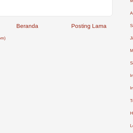
M
A
Beranda
Posting Lama
S
om)
J
M
S
I
I
T
H
L