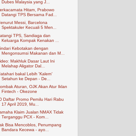
Dubes Malaysia yang J...
erkacamata Hitam, Prabowo
Datangi TPS Bersama Fad...
enurut Messi, Barcelona
Spektakuler Kecuali 5 Men...
atangi TPS, Sandiaga dan
Keluarga Kompak Kenakan ...
indari Kebotakan dengan
Mengonsumsi Makanan dan M...
ideo: Makhluk Dasar Laut Ini
Melahap Aligator Dal...
atahari bakal Lebih 'Kalem'
Setahun ke Depan - De...
ombak Aturan, OJK Akan Atur Iklan
Fintech - Okezone
0 Daftar Promo Pemilu Hari Rabu
17 April 2019, Mu...
amaha Klaim Jualan NMAX Tidak
Terganggu PCX - Kom...
ak Bisa Mencoblos, Penumpang
Bandara Kecewa - ayo...