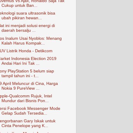
uventus Vs Ajax, Ronaldo Saja Tak
Cukup untuk Ban...
eknologi suara ultrasonik bisa
ubah pikiran hewan...
lat ini menjadi solusi energi di
daerah bersalju ...
os Inalum Usai Nyoblos: Menang
Kalah Harus Kompak...
UV Listrik Honda - Detikcom
arket Indonesia Election 2019
Andai Hari Ini Tak ...
ony PlayStation 5 belum siap
tampil tahun ini - t...
9 April Meluncur di Cina, Harga
Nokia 9 PureView ...
pple-Qualcomm Rujuk, Intel
Mundur dari Bisnis Pon...
ersi Facebook Messenger Mode
Gelap Sudah Tersedia...
engorbanan Gary Iskak untuk
Cinta Penelope yang K...