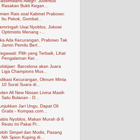
assimiliano Allegri: Juventus
Rasakan Bukti Kegan...
mien Rais soal Kabinet Prabowo:
Itu Pekok, Gombal...
emringah Usai Nyoblos, Jokowi
Optimistis Menang -...
ika Ada Kecurangan, Prabowo Tak
Jamin Pemilu Berl...
egawati: Pilih yang Terbaik, Lihat
Pengalaman Ker...
olskjaer: Barcelona akan Juara
Liga Champions Mus...
ndikasi Kecurangan, Oknum Minta
10 Surat Suara di...
nden All New Nissan Livina Masih
Satu Bulanan - D...
unjukkan Jari Ungu, Dapat Oli
Gratis - Kompas.com...
abis Nyoblos, Makan Murah di 6
Resto Ini Pakai Pr...
ebih Simpel dan Modis, Pasang
Nih Spion Kuping di...