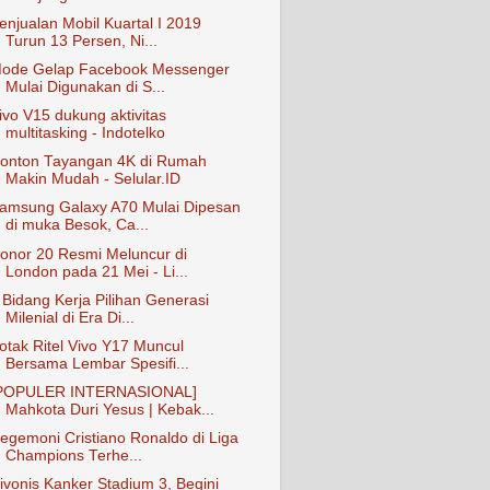
enjualan Mobil Kuartal I 2019
Turun 13 Persen, Ni...
ode Gelap Facebook Messenger
Mulai Digunakan di S...
ivo V15 dukung aktivitas
multitasking - Indotelko
onton Tayangan 4K di Rumah
Makin Mudah - Selular.ID
amsung Galaxy A70 Mulai Dipesan
di muka Besok, Ca...
onor 20 Resmi Meluncur di
London pada 21 Mei - Li...
 Bidang Kerja Pilihan Generasi
Milenial di Era Di...
otak Ritel Vivo Y17 Muncul
Bersama Lembar Spesifi...
POPULER INTERNASIONAL]
Mahkota Duri Yesus | Kebak...
egemoni Cristiano Ronaldo di Liga
Champions Terhe...
ivonis Kanker Stadium 3, Begini