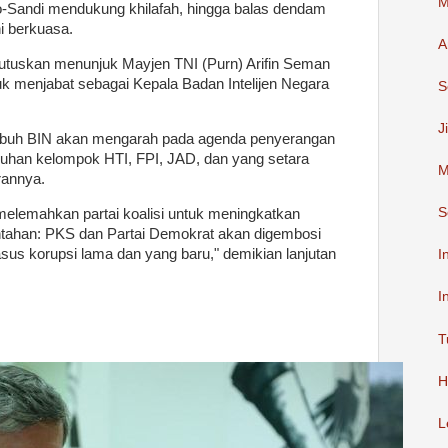
M
wo-Sandi mendukung khilafah, hingga balas dendam
ni berkuasa.
A
memutuskan menunjuk Mayjen TNI (Purn) Arifin Seman
 menjabat sebagai Kepala Badan Intelijen Negara
S
J
ubuh BIN akan mengarah pada agenda penyerangan
puhan kelompok HTI, FPI, JAD, dan yang setara
M
orannya.
S
 melemahkan partai koalisi untuk meningkatkan
ntahan: PKS dan Partai Demokrat akan digembosi
asus korupsi lama dan yang baru," demikian lanjutan
I
I
T
H
L