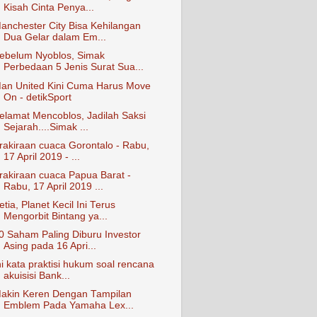
Kisah Cinta Penya...
anchester City Bisa Kehilangan
Dua Gelar dalam Em...
ebelum Nyoblos, Simak
Perbedaan 5 Jenis Surat Sua...
an United Kini Cuma Harus Move
On - detikSport
elamat Mencoblos, Jadilah Saksi
Sejarah....Simak ...
rakiraan cuaca Gorontalo - Rabu,
17 April 2019 - ...
rakiraan cuaca Papua Barat -
Rabu, 17 April 2019 ...
etia, Planet Kecil Ini Terus
Mengorbit Bintang ya...
0 Saham Paling Diburu Investor
Asing pada 16 Apri...
ni kata praktisi hukum soal rencana
akuisisi Bank...
akin Keren Dengan Tampilan
Emblem Pada Yamaha Lex...