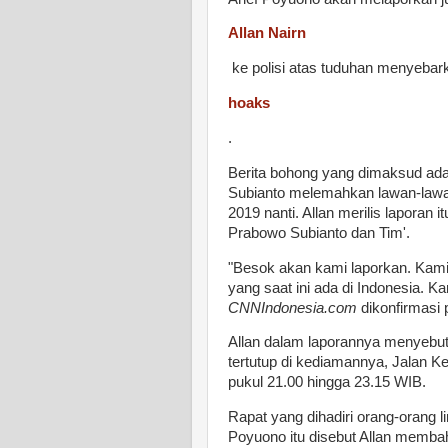
Allan Nairn
ke polisi atas tuduhan menyebark
hoaks
.
Berita bohong yang dimaksud adal
Subianto melemahkan lawan-lawan p
2019 nanti. Allan merilis laporan i
Prabowo Subianto dan Tim'.
"Besok akan kami laporkan. Kami
yang saat ini ada di Indonesia. Ka
CNNIndonesia.com
dikonfirmasi 
Allan dalam laporannya menyebu
tertutup di kediamannya, Jalan K
pukul 21.00 hingga 23.15 WIB.
Rapat yang dihadiri orang-orang 
Poyuono itu disebut Allan memba