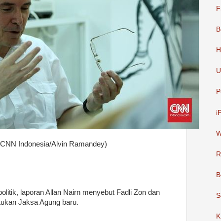
F
B
H
U
P
i
W
. (CNN Indonesia/Alvin Ramandey)
R
B
litik, laporan Allan Nairn menyebut Fadli Zon dan
S
ukan Jaksa Agung baru.
K