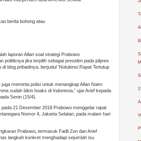
J
T
an berita bohong atau
A
B
S
ah laporan Allan soal strategi Prabowo
olitiknya jika terpilih sebagai presiden pada pilpres
M
tu di blog pribadinya, berjudul 'Notulensi Rapat Tertutup
S
 juga meminta polisi untuk menangkap Allan Nairn
1
rena sudah bikin hoaks di Indonesia," ujar Arief kepada
pada Senin (15/4).
A
t pada 21 Desember 2018 Prabowo menggelar rapat
ertanegara Nomor 4, Jakarta Selatan, pada malam hari
V
P
lingkaran Prabowo, termasuk Fadli Zon dan Arief
has langkah konkret menghadapi sejumlah isu