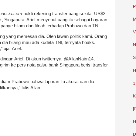
P
onesia.com
bukti rekening transfer uang sekitar US$2
M
k, Singapura. Arief menyebut uang itu sebagai bayaran
anye hitam dan fitnah terhadap Prabowo dan TNI.
V
ng yang memesan dia. Oleh lawan politik kami. Orang
a dia bilang mau ada kudeta TNI, ternyata hoaks.
N
 ujar Arief.
S
ingan Arief. Di akun twitternya, @AllanNairn14,
rim ke pers nota palsu bank Singapura berisi transfer
H
-diam Prabowo bahwa laporan itu akurat dan dia
3
kannya," tulis Allan.
K
[
H
D