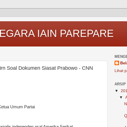
EGARA IAIN PAREPARE
MENGE
Bel
Nairn Soal Dokumen Siasat Prabowo - CNN
Lihat p
ARSIP
▼
20
▼
N
 Ketua Umum Partai
Q
rnalis independen asal Amerika Serikat