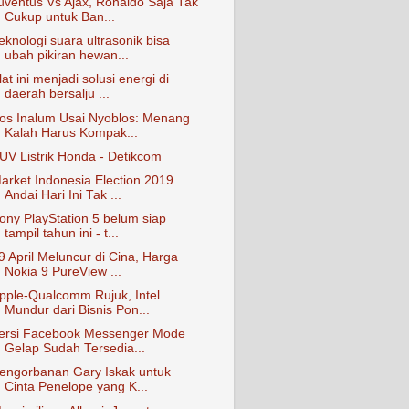
uventus Vs Ajax, Ronaldo Saja Tak
Cukup untuk Ban...
eknologi suara ultrasonik bisa
ubah pikiran hewan...
lat ini menjadi solusi energi di
daerah bersalju ...
os Inalum Usai Nyoblos: Menang
Kalah Harus Kompak...
UV Listrik Honda - Detikcom
arket Indonesia Election 2019
Andai Hari Ini Tak ...
ony PlayStation 5 belum siap
tampil tahun ini - t...
9 April Meluncur di Cina, Harga
Nokia 9 PureView ...
pple-Qualcomm Rujuk, Intel
Mundur dari Bisnis Pon...
ersi Facebook Messenger Mode
Gelap Sudah Tersedia...
engorbanan Gary Iskak untuk
Cinta Penelope yang K...