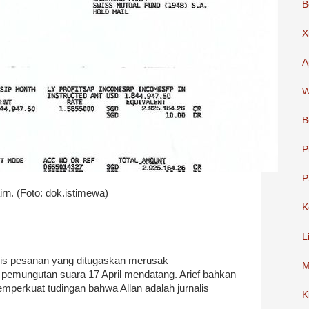
B
X
A
W
B
P
P
rn. (Foto: dok.istimewa)
K
L
alis pesanan yang ditugaskan merusak
M
 pemungutan suara 17 April mendatang. Arief bahkan
mperkuat tudingan bahwa Allan adalah jurnalis
K