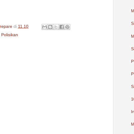
M
S
repare
di
11.10
,
Polisikan
M
S
P
P
S
1
I
M