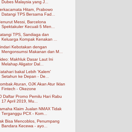
Dubes Malaysia yang J...
erkacamata Hitam, Prabowo
Datangi TPS Bersama Fad...
enurut Messi, Barcelona
Spektakuler Kecuali 5 Men...
atangi TPS, Sandiaga dan
Keluarga Kompak Kenakan ...
indari Kebotakan dengan
Mengonsumsi Makanan dan M...
ideo: Makhluk Dasar Laut Ini
Melahap Aligator Dal...
atahari bakal Lebih 'Kalem'
Setahun ke Depan - De...
ombak Aturan, OJK Akan Atur Iklan
Fintech - Okezone
0 Daftar Promo Pemilu Hari Rabu
17 April 2019, Mu...
amaha Klaim Jualan NMAX Tidak
Terganggu PCX - Kom...
ak Bisa Mencoblos, Penumpang
Bandara Kecewa - ayo...