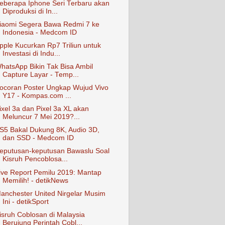
eberapa Iphone Seri Terbaru akan
Diproduksi di In...
iaomi Segera Bawa Redmi 7 ke
Indonesia - Medcom ID
pple Kucurkan Rp7 Triliun untuk
Investasi di Indu...
hatsApp Bikin Tak Bisa Ambil
Capture Layar - Temp...
ocoran Poster Ungkap Wujud Vivo
Y17 - Kompas.com ...
ixel 3a dan Pixel 3a XL akan
Meluncur 7 Mei 2019?...
S5 Bakal Dukung 8K, Audio 3D,
dan SSD - Medcom ID
eputusan-keputusan Bawaslu Soal
Kisruh Pencoblosa...
ive Report Pemilu 2019: Mantap
Memilih! - detikNews
anchester United Nirgelar Musim
Ini - detikSport
isruh Coblosan di Malaysia
Berujung Perintah Cobl...