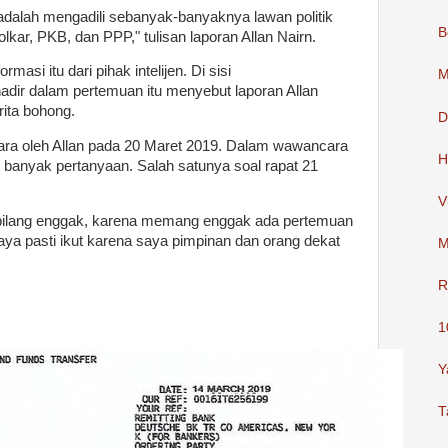
dalah mengadili sebanyak-banyaknya lawan politik
B
kar, PKB, dan PPP," tulisan laporan Allan Nairn.
asi itu dari pihak intelijen. Di sisi
M
hadir dalam pertemuan itu menyebut laporan Allan
rita bohong.
D
ra oleh Allan pada 20 Maret 2019. Dalam wawancara
H
n banyak pertanyaan. Salah satunya soal rapat 21
V
a bilang enggak, karena memang enggak ada pertemuan
ya pasti ikut karena saya pimpinan dan orang dekat
M
R
1
Y
T