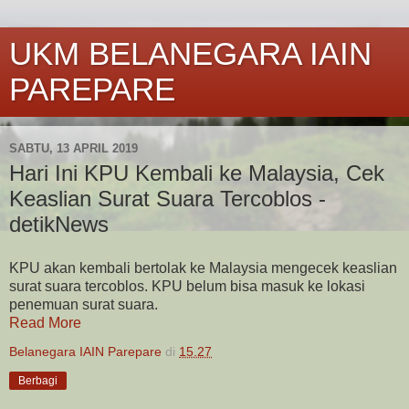
UKM BELANEGARA IAIN
PAREPARE
SABTU, 13 APRIL 2019
Hari Ini KPU Kembali ke Malaysia, Cek
Keaslian Surat Suara Tercoblos -
detikNews
KPU akan kembali bertolak ke Malaysia mengecek keaslian
surat suara tercoblos. KPU belum bisa masuk ke lokasi
penemuan surat suara.
Read More
Belanegara IAIN Parepare
di
15.27
Berbagi