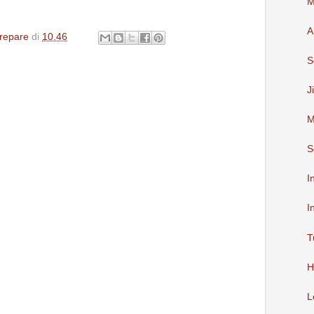
M
A
repare
di
10.46
S
J
M
S
I
I
T
H
L