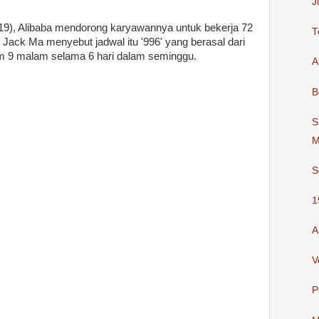
J
019), Alibaba mendorong karyawannya untuk bekerja 72
T
 Jack Ma menyebut jadwal itu '996' yang berasal dari
jam 9 malam selama 6 hari dalam seminggu.
A
B
S
M
S
1
A
V
P