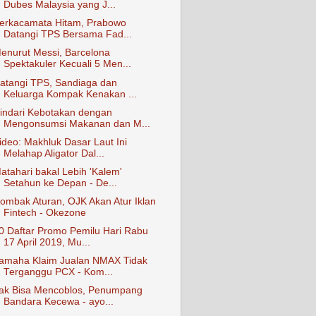
Dubes Malaysia yang J...
erkacamata Hitam, Prabowo
Datangi TPS Bersama Fad...
enurut Messi, Barcelona
Spektakuler Kecuali 5 Men...
atangi TPS, Sandiaga dan
Keluarga Kompak Kenakan ...
indari Kebotakan dengan
Mengonsumsi Makanan dan M...
ideo: Makhluk Dasar Laut Ini
Melahap Aligator Dal...
atahari bakal Lebih 'Kalem'
Setahun ke Depan - De...
ombak Aturan, OJK Akan Atur Iklan
Fintech - Okezone
0 Daftar Promo Pemilu Hari Rabu
17 April 2019, Mu...
amaha Klaim Jualan NMAX Tidak
Terganggu PCX - Kom...
ak Bisa Mencoblos, Penumpang
Bandara Kecewa - ayo...