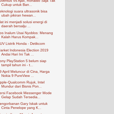
uventus Vs Ajax, Ronaldo Saja Tak
Cukup untuk Ban...
eknologi suara ultrasonik bisa
ubah pikiran hewan...
lat ini menjadi solusi energi di
daerah bersalju ...
os Inalum Usai Nyoblos: Menang
Kalah Harus Kompak...
UV Listrik Honda - Detikcom
arket Indonesia Election 2019
Andai Hari Ini Tak ...
ony PlayStation 5 belum siap
tampil tahun ini - t...
9 April Meluncur di Cina, Harga
Nokia 9 PureView ...
pple-Qualcomm Rujuk, Intel
Mundur dari Bisnis Pon...
ersi Facebook Messenger Mode
Gelap Sudah Tersedia...
engorbanan Gary Iskak untuk
Cinta Penelope yang K...