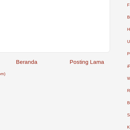
F
B
H
U
P
Beranda
Posting Lama
i
om)
W
R
B
S
K