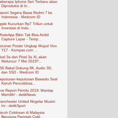
eberapa Iphone Seri Terbaru akan
Diproduksi di In...
iaomi Segera Bawa Redmi 7 ke
Indonesia - Medcom ID
pple Kucurkan Rp7 Triliun untuk
Investasi di Indu...
hatsApp Bikin Tak Bisa Ambil
Capture Layar - Temp...
ocoran Poster Ungkap Wujud Vivo
Y17 - Kompas.com ...
ixel 3a dan Pixel 3a XL akan
Meluncur 7 Mei 2019?...
S5 Bakal Dukung 8K, Audio 3D,
dan SSD - Medcom ID
eputusan-keputusan Bawaslu Soal
Kisruh Pencoblosa...
ive Report Pemilu 2019: Mantap
Memilih! - detikNews
anchester United Nirgelar Musim
Ini - detikSport
isruh Coblosan di Malaysia
Berujung Perintah Cobl...