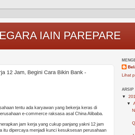
EGARA IAIN PAREPARE
MENGE
Bel
a 12 Jam, Begini Cara Bikin Bank -
Lihat p
ARSIP
▼
20
▼
sahaan tentu ada karyawan yang bekerja keras di
N
perusahaan e-commerce raksasa asal China Alibaba.
Q
nerapkan jam kerja yang cukup panjang yakni 12 jam
ja itu dipercaya menjadi kunci kesuksesan perusahaan