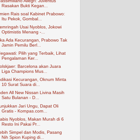
assimiliano Allegri: Juventus
Rasakan Bukti Kegan...
mien Rais soal Kabinet Prabowo:
Itu Pekok, Gombal...
emringah Usai Nyoblos, Jokowi
Optimistis Menang -...
ika Ada Kecurangan, Prabowo Tak
Jamin Pemilu Berl...
egawati: Pilih yang Terbaik, Lihat
Pengalaman Ker...
olskjaer: Barcelona akan Juara
Liga Champions Mus...
ndikasi Kecurangan, Oknum Minta
10 Surat Suara di...
nden All New Nissan Livina Masih
Satu Bulanan - D...
unjukkan Jari Ungu, Dapat Oli
Gratis - Kompas.com...
abis Nyoblos, Makan Murah di 6
Resto Ini Pakai Pr...
ebih Simpel dan Modis, Pasang
Nih Spion Kuping di...