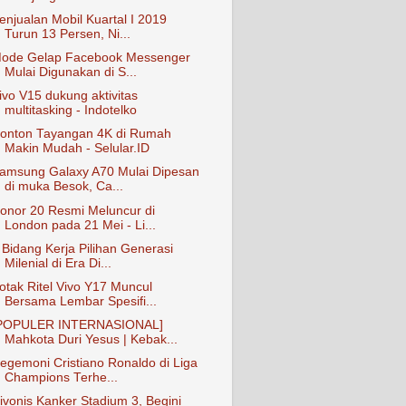
enjualan Mobil Kuartal I 2019
Turun 13 Persen, Ni...
ode Gelap Facebook Messenger
Mulai Digunakan di S...
ivo V15 dukung aktivitas
multitasking - Indotelko
onton Tayangan 4K di Rumah
Makin Mudah - Selular.ID
amsung Galaxy A70 Mulai Dipesan
di muka Besok, Ca...
onor 20 Resmi Meluncur di
London pada 21 Mei - Li...
 Bidang Kerja Pilihan Generasi
Milenial di Era Di...
otak Ritel Vivo Y17 Muncul
Bersama Lembar Spesifi...
POPULER INTERNASIONAL]
Mahkota Duri Yesus | Kebak...
egemoni Cristiano Ronaldo di Liga
Champions Terhe...
ivonis Kanker Stadium 3, Begini