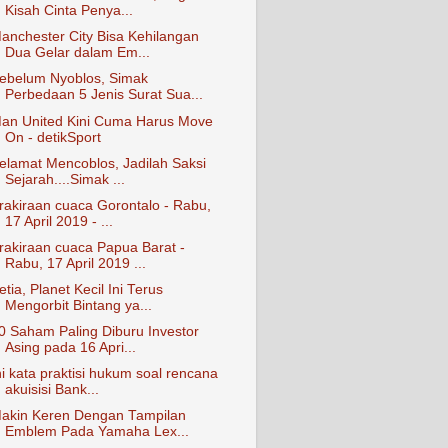
Kisah Cinta Penya...
anchester City Bisa Kehilangan
Dua Gelar dalam Em...
ebelum Nyoblos, Simak
Perbedaan 5 Jenis Surat Sua...
an United Kini Cuma Harus Move
On - detikSport
elamat Mencoblos, Jadilah Saksi
Sejarah....Simak ...
rakiraan cuaca Gorontalo - Rabu,
17 April 2019 - ...
rakiraan cuaca Papua Barat -
Rabu, 17 April 2019 ...
etia, Planet Kecil Ini Terus
Mengorbit Bintang ya...
0 Saham Paling Diburu Investor
Asing pada 16 Apri...
ni kata praktisi hukum soal rencana
akuisisi Bank...
akin Keren Dengan Tampilan
Emblem Pada Yamaha Lex...