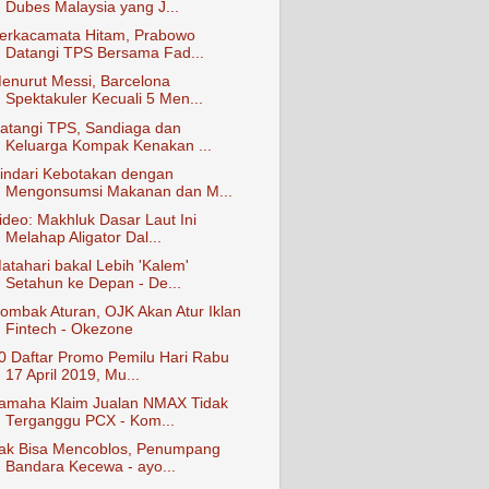
Dubes Malaysia yang J...
erkacamata Hitam, Prabowo
Datangi TPS Bersama Fad...
enurut Messi, Barcelona
Spektakuler Kecuali 5 Men...
atangi TPS, Sandiaga dan
Keluarga Kompak Kenakan ...
indari Kebotakan dengan
Mengonsumsi Makanan dan M...
ideo: Makhluk Dasar Laut Ini
Melahap Aligator Dal...
atahari bakal Lebih 'Kalem'
Setahun ke Depan - De...
ombak Aturan, OJK Akan Atur Iklan
Fintech - Okezone
0 Daftar Promo Pemilu Hari Rabu
17 April 2019, Mu...
amaha Klaim Jualan NMAX Tidak
Terganggu PCX - Kom...
ak Bisa Mencoblos, Penumpang
Bandara Kecewa - ayo...