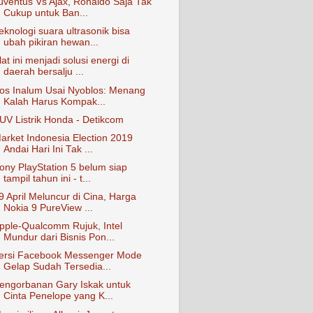
uventus Vs Ajax, Ronaldo Saja Tak
Cukup untuk Ban...
eknologi suara ultrasonik bisa
ubah pikiran hewan...
lat ini menjadi solusi energi di
daerah bersalju ...
os Inalum Usai Nyoblos: Menang
Kalah Harus Kompak...
UV Listrik Honda - Detikcom
arket Indonesia Election 2019
Andai Hari Ini Tak ...
ony PlayStation 5 belum siap
tampil tahun ini - t...
9 April Meluncur di Cina, Harga
Nokia 9 PureView ...
pple-Qualcomm Rujuk, Intel
Mundur dari Bisnis Pon...
ersi Facebook Messenger Mode
Gelap Sudah Tersedia...
engorbanan Gary Iskak untuk
Cinta Penelope yang K...