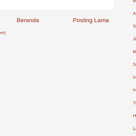
M
A
Beranda
Posting Lama
S
om)
J
M
S
I
I
T
H
L