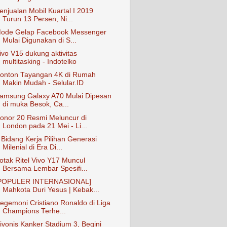
enjualan Mobil Kuartal I 2019
Turun 13 Persen, Ni...
ode Gelap Facebook Messenger
Mulai Digunakan di S...
ivo V15 dukung aktivitas
multitasking - Indotelko
onton Tayangan 4K di Rumah
Makin Mudah - Selular.ID
amsung Galaxy A70 Mulai Dipesan
di muka Besok, Ca...
onor 20 Resmi Meluncur di
London pada 21 Mei - Li...
 Bidang Kerja Pilihan Generasi
Milenial di Era Di...
otak Ritel Vivo Y17 Muncul
Bersama Lembar Spesifi...
POPULER INTERNASIONAL]
Mahkota Duri Yesus | Kebak...
egemoni Cristiano Ronaldo di Liga
Champions Terhe...
ivonis Kanker Stadium 3, Begini