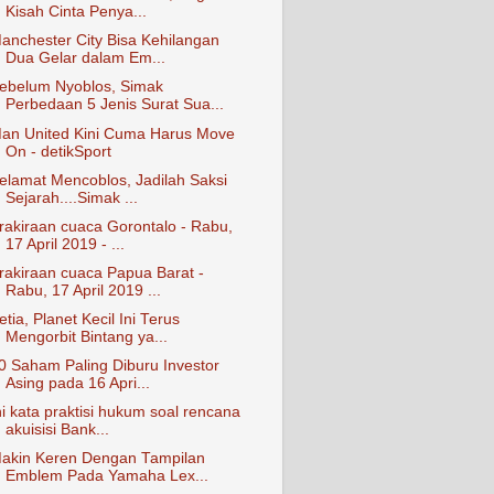
Kisah Cinta Penya...
anchester City Bisa Kehilangan
Dua Gelar dalam Em...
ebelum Nyoblos, Simak
Perbedaan 5 Jenis Surat Sua...
an United Kini Cuma Harus Move
On - detikSport
elamat Mencoblos, Jadilah Saksi
Sejarah....Simak ...
rakiraan cuaca Gorontalo - Rabu,
17 April 2019 - ...
rakiraan cuaca Papua Barat -
Rabu, 17 April 2019 ...
etia, Planet Kecil Ini Terus
Mengorbit Bintang ya...
0 Saham Paling Diburu Investor
Asing pada 16 Apri...
ni kata praktisi hukum soal rencana
akuisisi Bank...
akin Keren Dengan Tampilan
Emblem Pada Yamaha Lex...