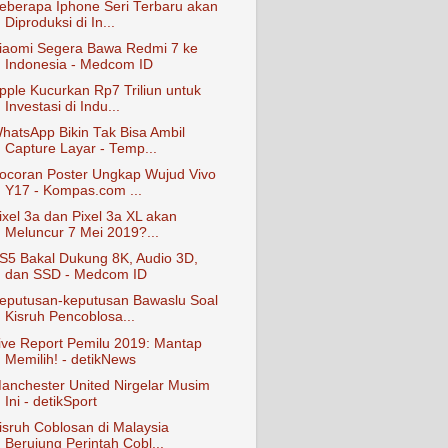
eberapa Iphone Seri Terbaru akan
Diproduksi di In...
iaomi Segera Bawa Redmi 7 ke
Indonesia - Medcom ID
pple Kucurkan Rp7 Triliun untuk
Investasi di Indu...
hatsApp Bikin Tak Bisa Ambil
Capture Layar - Temp...
ocoran Poster Ungkap Wujud Vivo
Y17 - Kompas.com ...
ixel 3a dan Pixel 3a XL akan
Meluncur 7 Mei 2019?...
S5 Bakal Dukung 8K, Audio 3D,
dan SSD - Medcom ID
eputusan-keputusan Bawaslu Soal
Kisruh Pencoblosa...
ive Report Pemilu 2019: Mantap
Memilih! - detikNews
anchester United Nirgelar Musim
Ini - detikSport
isruh Coblosan di Malaysia
Berujung Perintah Cobl...