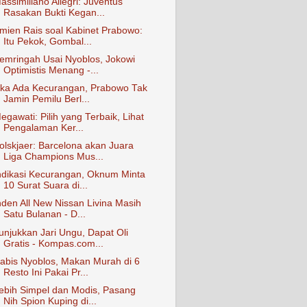
assimiliano Allegri: Juventus
Rasakan Bukti Kegan...
mien Rais soal Kabinet Prabowo:
Itu Pekok, Gombal...
emringah Usai Nyoblos, Jokowi
Optimistis Menang -...
ika Ada Kecurangan, Prabowo Tak
Jamin Pemilu Berl...
egawati: Pilih yang Terbaik, Lihat
Pengalaman Ker...
olskjaer: Barcelona akan Juara
Liga Champions Mus...
ndikasi Kecurangan, Oknum Minta
10 Surat Suara di...
nden All New Nissan Livina Masih
Satu Bulanan - D...
unjukkan Jari Ungu, Dapat Oli
Gratis - Kompas.com...
abis Nyoblos, Makan Murah di 6
Resto Ini Pakai Pr...
ebih Simpel dan Modis, Pasang
Nih Spion Kuping di...