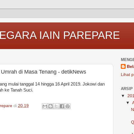
EGARA IAIN PAREPARE
MENGE
Bel
 Umrah di Masa Tenang - detikNews
Lihat p
g mulai tanggal 14 hingga 16 April 2019. Jokowi dan
ARSIP
h ke Tanah Suci.
▼
20
▼
repare
di
20.19
N
Q