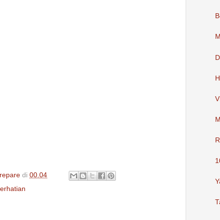
B
M
D
H
V
M
R
1
repare
di
00.04
Y
erhatian
T