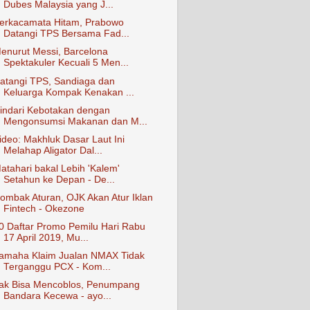
Dubes Malaysia yang J...
erkacamata Hitam, Prabowo
Datangi TPS Bersama Fad...
enurut Messi, Barcelona
Spektakuler Kecuali 5 Men...
atangi TPS, Sandiaga dan
Keluarga Kompak Kenakan ...
indari Kebotakan dengan
Mengonsumsi Makanan dan M...
ideo: Makhluk Dasar Laut Ini
Melahap Aligator Dal...
atahari bakal Lebih 'Kalem'
Setahun ke Depan - De...
ombak Aturan, OJK Akan Atur Iklan
Fintech - Okezone
0 Daftar Promo Pemilu Hari Rabu
17 April 2019, Mu...
amaha Klaim Jualan NMAX Tidak
Terganggu PCX - Kom...
ak Bisa Mencoblos, Penumpang
Bandara Kecewa - ayo...