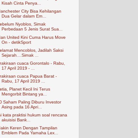
Kisah Cinta Penya...
anchester City Bisa Kehilangan
Dua Gelar dalam Em...
ebelum Nyoblos, Simak
Perbedaan 5 Jenis Surat Sua...
an United Kini Cuma Harus Move
On - detikSport
elamat Mencoblos, Jadilah Saksi
Sejarah....Simak ...
rakiraan cuaca Gorontalo - Rabu,
17 April 2019 - ...
rakiraan cuaca Papua Barat -
Rabu, 17 April 2019 ...
etia, Planet Kecil Ini Terus
Mengorbit Bintang ya...
0 Saham Paling Diburu Investor
Asing pada 16 Apri...
ni kata praktisi hukum soal rencana
akuisisi Bank...
akin Keren Dengan Tampilan
Emblem Pada Yamaha Lex...