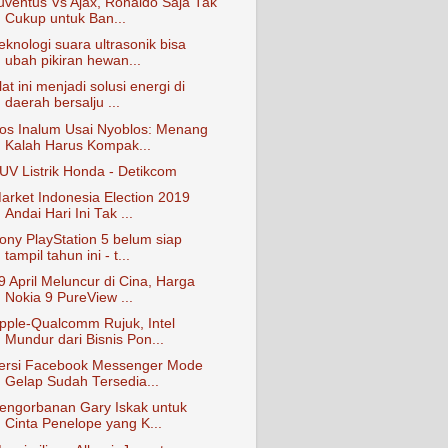
uventus Vs Ajax, Ronaldo Saja Tak
Cukup untuk Ban...
eknologi suara ultrasonik bisa
ubah pikiran hewan...
lat ini menjadi solusi energi di
daerah bersalju ...
os Inalum Usai Nyoblos: Menang
Kalah Harus Kompak...
UV Listrik Honda - Detikcom
arket Indonesia Election 2019
Andai Hari Ini Tak ...
ony PlayStation 5 belum siap
tampil tahun ini - t...
9 April Meluncur di Cina, Harga
Nokia 9 PureView ...
pple-Qualcomm Rujuk, Intel
Mundur dari Bisnis Pon...
ersi Facebook Messenger Mode
Gelap Sudah Tersedia...
engorbanan Gary Iskak untuk
Cinta Penelope yang K...