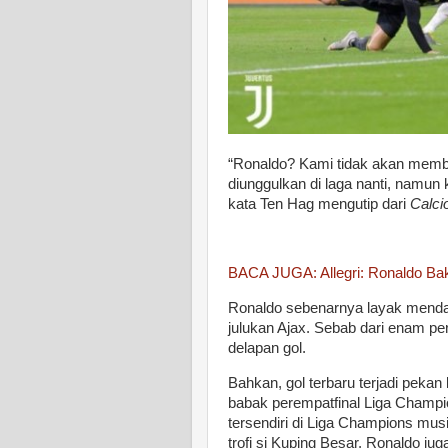
“Ronaldo? Kami tidak akan membe
diunggulkan di laga nanti, namun
kata Ten Hag mengutip dari
Calci
BACA JUGA: Allegri: Ronaldo Bak
Ronaldo sebenarnya layak mendap
julukan Ajax. Sebab dari enam p
delapan gol.
Bahkan, gol terbaru terjadi pekan 
babak perempatfinal Liga Champio
tersendiri di Liga Champions mu
trofi si Kuping Besar, Ronaldo jug