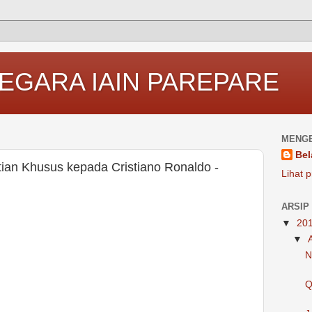
EGARA IAIN PAREPARE
MENGE
Bel
atian Khusus kepada Cristiano Ronaldo -
Lihat p
ARSIP
▼
20
▼
N
Q