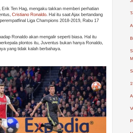
J
, Erik Ten Hag, mengaku takkan memberi perhatian
T
entus,
Cristiano Ronaldo
. Hal itu saat Ajax bertandang
I perempatfinal Liga Champions 2018-2019, Rabu 17
A
dap Ronaldo akan mengalir seperti biasa. Hal itu
B
erkepala plontos itu, Juventus bukan hanya Ronaldo,
ya yang tidak kalah berbahaya.
S
M
S
1
A
V
P