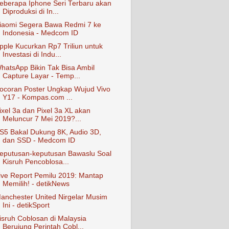
eberapa Iphone Seri Terbaru akan
Diproduksi di In...
iaomi Segera Bawa Redmi 7 ke
Indonesia - Medcom ID
pple Kucurkan Rp7 Triliun untuk
Investasi di Indu...
hatsApp Bikin Tak Bisa Ambil
Capture Layar - Temp...
ocoran Poster Ungkap Wujud Vivo
Y17 - Kompas.com ...
ixel 3a dan Pixel 3a XL akan
Meluncur 7 Mei 2019?...
S5 Bakal Dukung 8K, Audio 3D,
dan SSD - Medcom ID
eputusan-keputusan Bawaslu Soal
Kisruh Pencoblosa...
ive Report Pemilu 2019: Mantap
Memilih! - detikNews
anchester United Nirgelar Musim
Ini - detikSport
isruh Coblosan di Malaysia
Berujung Perintah Cobl...