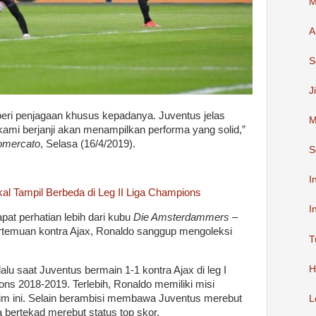
M
A
S
J
ri penjagaan khusus kepadanya. Juventus jelas
M
 kami berjanji akan menampilkan performa yang solid,”
omercato
, Selasa (16/4/2019).
S
I
al Tampil Berbeda di Leg II Liga Champions
I
at perhatian lebih dari kubu
Die Amsterdammers
–
ertemuan kontra Ajax, Ronaldo sanggup mengoleksi
T
H
lalu saat Juventus bermain 1-1 kontra Ajax di leg I
ns 2018-2019. Terlebih, Ronaldo memiliki misi
sim ini. Selain berambisi membawa Juventus merebut
L
a bertekad merebut status top skor.