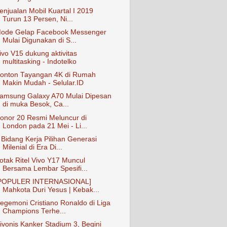
enjualan Mobil Kuartal I 2019
Turun 13 Persen, Ni...
ode Gelap Facebook Messenger
Mulai Digunakan di S...
ivo V15 dukung aktivitas
multitasking - Indotelko
onton Tayangan 4K di Rumah
Makin Mudah - Selular.ID
amsung Galaxy A70 Mulai Dipesan
di muka Besok, Ca...
onor 20 Resmi Meluncur di
London pada 21 Mei - Li...
 Bidang Kerja Pilihan Generasi
Milenial di Era Di...
otak Ritel Vivo Y17 Muncul
Bersama Lembar Spesifi...
POPULER INTERNASIONAL]
Mahkota Duri Yesus | Kebak...
egemoni Cristiano Ronaldo di Liga
Champions Terhe...
ivonis Kanker Stadium 3, Begini