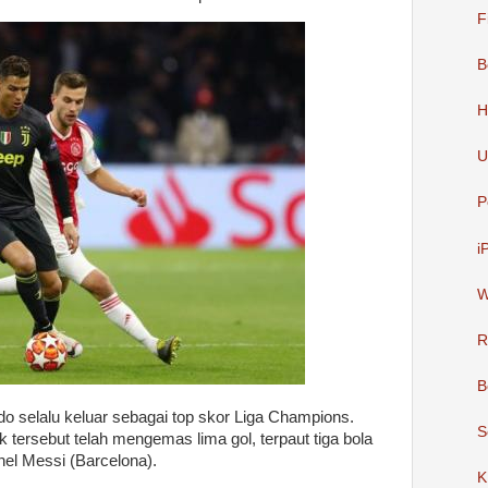
F
B
H
U
P
i
W
R
B
do selalu keluar sebagai top skor Liga Champions.
S
 tersebut telah mengemas lima gol, terpaut tiga bola
nel Messi (Barcelona).
K