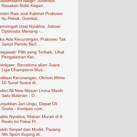
assimiliano Allegri: Juventus
Rasakan Bukti Kegan...
mien Rais soal Kabinet Prabowo:
Itu Pekok, Gombal...
emringah Usai Nyoblos, Jokowi
Optimistis Menang -...
ika Ada Kecurangan, Prabowo Tak
Jamin Pemilu Berl...
egawati: Pilih yang Terbaik, Lihat
Pengalaman Ker...
olskjaer: Barcelona akan Juara
Liga Champions Mus...
ndikasi Kecurangan, Oknum Minta
10 Surat Suara di...
nden All New Nissan Livina Masih
Satu Bulanan - D...
unjukkan Jari Ungu, Dapat Oli
Gratis - Kompas.com...
abis Nyoblos, Makan Murah di 6
Resto Ini Pakai Pr...
ebih Simpel dan Modis, Pasang
Nih Spion Kuping di...