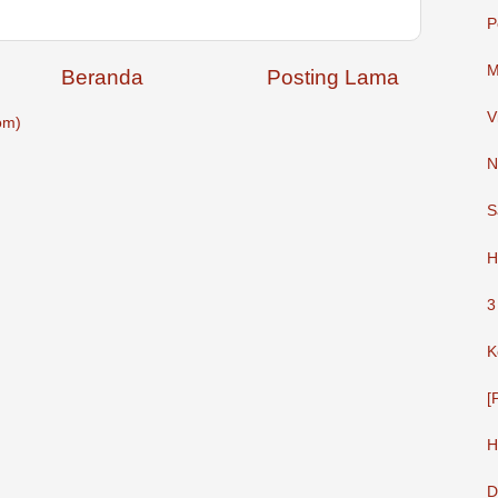
P
M
Beranda
Posting Lama
V
om)
N
S
H
3
K
[
H
D