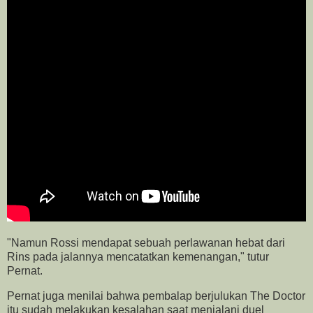
"Namun Rossi mendapat sebuah perlawanan hebat dari
Rins pada jalannya mencatatkan kemenangan," tutur
Pernat.
Pernat juga menilai bahwa pembalap berjulukan The Doctor
itu sudah melakukan kesalahan saat menjalani duel