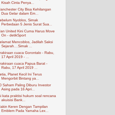
Kisah Cinta Penya...
anchester City Bisa Kehilangan
Dua Gelar dalam Em...
ebelum Nyoblos, Simak
Perbedaan 5 Jenis Surat Sua...
an United Kini Cuma Harus Move
On - detikSport
elamat Mencoblos, Jadilah Saksi
Sejarah....Simak ...
rakiraan cuaca Gorontalo - Rabu,
17 April 2019 - ...
rakiraan cuaca Papua Barat -
Rabu, 17 April 2019 ...
etia, Planet Kecil Ini Terus
Mengorbit Bintang ya...
0 Saham Paling Diburu Investor
Asing pada 16 Apri...
ni kata praktisi hukum soal rencana
akuisisi Bank...
akin Keren Dengan Tampilan
Emblem Pada Yamaha Lex...