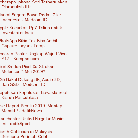
eberapa Iphone Seri Terbaru akan
Diproduksi di In...
iaomi Segera Bawa Redmi 7 ke
Indonesia - Medcom ID
pple Kucurkan Rp7 Triliun untuk
Investasi di Indu...
hatsApp Bikin Tak Bisa Ambil
Capture Layar - Temp...
ocoran Poster Ungkap Wujud Vivo
Y17 - Kompas.com ...
ixel 3a dan Pixel 3a XL akan
Meluncur 7 Mei 2019?...
S5 Bakal Dukung 8K, Audio 3D,
dan SSD - Medcom ID
eputusan-keputusan Bawaslu Soal
Kisruh Pencoblosa...
ive Report Pemilu 2019: Mantap
Memilih! - detikNews
anchester United Nirgelar Musim
Ini - detikSport
isruh Coblosan di Malaysia
Berujung Perintah Cobl...