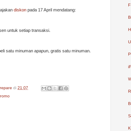
F
njajakan
diskon
pada 17 April mendatang:
B
H
en untuk setiap transaksi.
U
beli satu minuman apapun, gratis satu minuman.
P
i
W
repare
di
21.07
R
romo
B
S
K