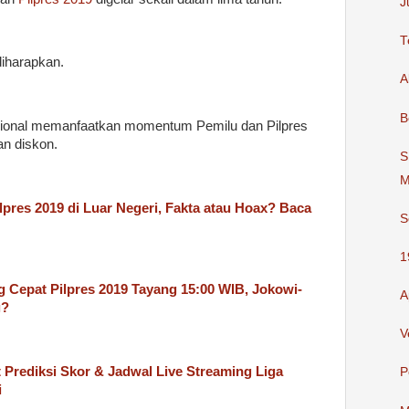
J
T
diharapkan.
A
B
asional memanfaatkan momentum Pemilu dan Pilpres
n diskon.
S
M
ilpres 2019 di Luar Negeri, Fakta atau Hoax? Baca
S
1
g Cepat Pilpres 2019 Tayang 15:00 WIB, Jokowi-
A
g?
V
t Prediksi Skor & Jadwal Live Streaming Liga
P
i