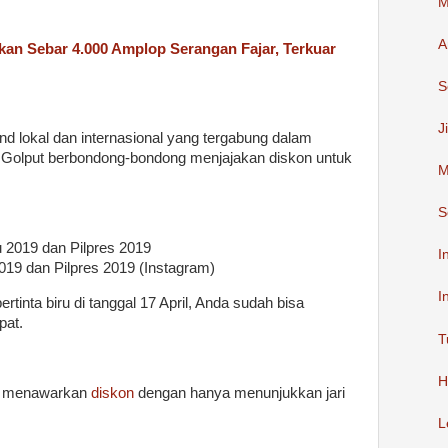
M
A
kan Sebar 4.000 Amplop Serangan Fajar, Terkuar
S
J
d lokal dan internasional yang tergabung dalam
ti Golput berbondong-bondong menjajakan diskon untuk
M
S
I
019 dan Pilpres 2019 (Instagram)
I
tinta biru di tanggal 17 April, Anda sudah bisa
pat.
T
H
ng menawarkan
diskon
dengan hanya menunjukkan jari
L