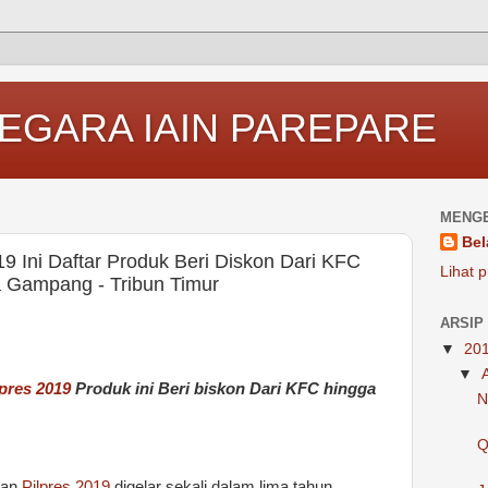
EGARA IAIN PAREPARE
MENGE
Bel
9 Ini Daftar Produk Beri Diskon Dari KFC
Lihat p
 Gampang - Tribun Timur
ARSIP
▼
20
▼
lpres 2019
Produk ini Beri biskon Dari KFC hingga
N
Q
dan
Pilpres 2019
digelar sekali dalam lima tahun.