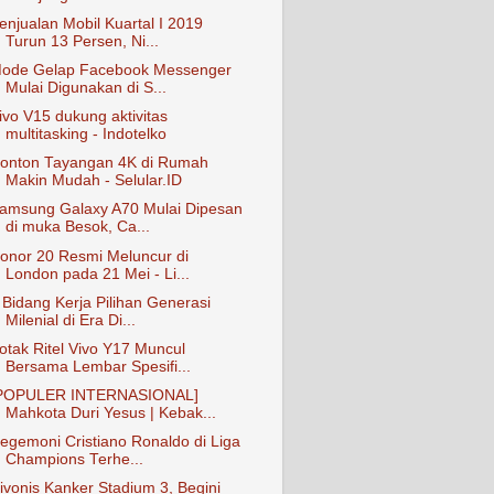
enjualan Mobil Kuartal I 2019
Turun 13 Persen, Ni...
ode Gelap Facebook Messenger
Mulai Digunakan di S...
ivo V15 dukung aktivitas
multitasking - Indotelko
onton Tayangan 4K di Rumah
Makin Mudah - Selular.ID
amsung Galaxy A70 Mulai Dipesan
di muka Besok, Ca...
onor 20 Resmi Meluncur di
London pada 21 Mei - Li...
 Bidang Kerja Pilihan Generasi
Milenial di Era Di...
otak Ritel Vivo Y17 Muncul
Bersama Lembar Spesifi...
POPULER INTERNASIONAL]
Mahkota Duri Yesus | Kebak...
egemoni Cristiano Ronaldo di Liga
Champions Terhe...
ivonis Kanker Stadium 3, Begini