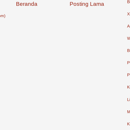
B
Beranda
Posting Lama
X
om)
A
W
B
P
P
K
L
M
K