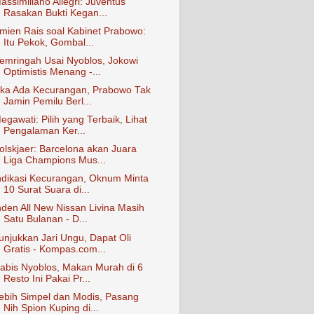
assimiliano Allegri: Juventus
Rasakan Bukti Kegan...
mien Rais soal Kabinet Prabowo:
Itu Pekok, Gombal...
emringah Usai Nyoblos, Jokowi
Optimistis Menang -...
ika Ada Kecurangan, Prabowo Tak
Jamin Pemilu Berl...
egawati: Pilih yang Terbaik, Lihat
Pengalaman Ker...
olskjaer: Barcelona akan Juara
Liga Champions Mus...
ndikasi Kecurangan, Oknum Minta
10 Surat Suara di...
nden All New Nissan Livina Masih
Satu Bulanan - D...
unjukkan Jari Ungu, Dapat Oli
Gratis - Kompas.com...
abis Nyoblos, Makan Murah di 6
Resto Ini Pakai Pr...
ebih Simpel dan Modis, Pasang
Nih Spion Kuping di...