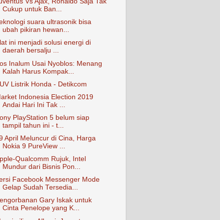
uventus Vs Ajax, Ronaldo Saja Tak
Cukup untuk Ban...
eknologi suara ultrasonik bisa
ubah pikiran hewan...
lat ini menjadi solusi energi di
daerah bersalju ...
os Inalum Usai Nyoblos: Menang
Kalah Harus Kompak...
UV Listrik Honda - Detikcom
arket Indonesia Election 2019
Andai Hari Ini Tak ...
ony PlayStation 5 belum siap
tampil tahun ini - t...
9 April Meluncur di Cina, Harga
Nokia 9 PureView ...
pple-Qualcomm Rujuk, Intel
Mundur dari Bisnis Pon...
ersi Facebook Messenger Mode
Gelap Sudah Tersedia...
engorbanan Gary Iskak untuk
Cinta Penelope yang K...