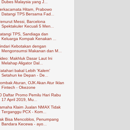
Dubes Malaysia yang J...
erkacamata Hitam, Prabowo
Datangi TPS Bersama Fad...
enurut Messi, Barcelona
Spektakuler Kecuali 5 Men...
atangi TPS, Sandiaga dan
Keluarga Kompak Kenakan ...
indari Kebotakan dengan
Mengonsumsi Makanan dan M...
ideo: Makhluk Dasar Laut Ini
Melahap Aligator Dal...
atahari bakal Lebih 'Kalem'
Setahun ke Depan - De...
ombak Aturan, OJK Akan Atur Iklan
Fintech - Okezone
0 Daftar Promo Pemilu Hari Rabu
17 April 2019, Mu...
amaha Klaim Jualan NMAX Tidak
Terganggu PCX - Kom...
ak Bisa Mencoblos, Penumpang
Bandara Kecewa - ayo...