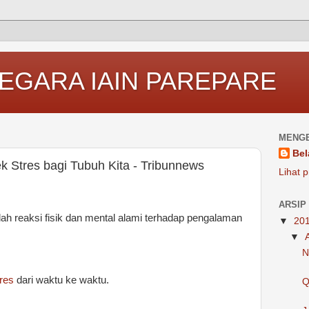
EGARA IAIN PAREPARE
MENGE
Bel
ek Stres bagi Tubuh Kita - Tribunnews
Lihat p
ARSIP
lah reaksi fisik dan mental alami terhadap pengalaman
▼
20
▼
N
tres
dari waktu ke waktu.
Q