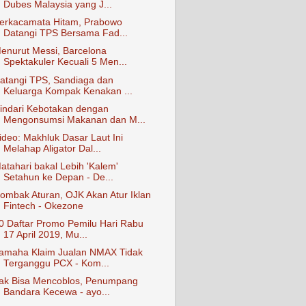
Dubes Malaysia yang J...
erkacamata Hitam, Prabowo
Datangi TPS Bersama Fad...
enurut Messi, Barcelona
Spektakuler Kecuali 5 Men...
atangi TPS, Sandiaga dan
Keluarga Kompak Kenakan ...
indari Kebotakan dengan
Mengonsumsi Makanan dan M...
ideo: Makhluk Dasar Laut Ini
Melahap Aligator Dal...
atahari bakal Lebih 'Kalem'
Setahun ke Depan - De...
ombak Aturan, OJK Akan Atur Iklan
Fintech - Okezone
0 Daftar Promo Pemilu Hari Rabu
17 April 2019, Mu...
amaha Klaim Jualan NMAX Tidak
Terganggu PCX - Kom...
ak Bisa Mencoblos, Penumpang
Bandara Kecewa - ayo...