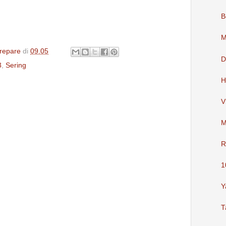
B
M
repare
di
09.05
D
3
,
Sering
H
V
M
R
1
Y
T