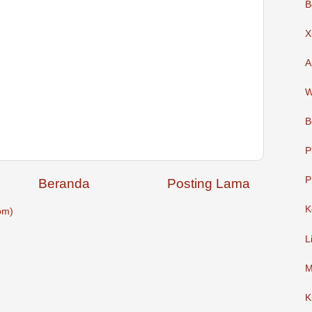
B
X
A
W
B
P
P
Beranda
Posting Lama
K
om)
L
M
K