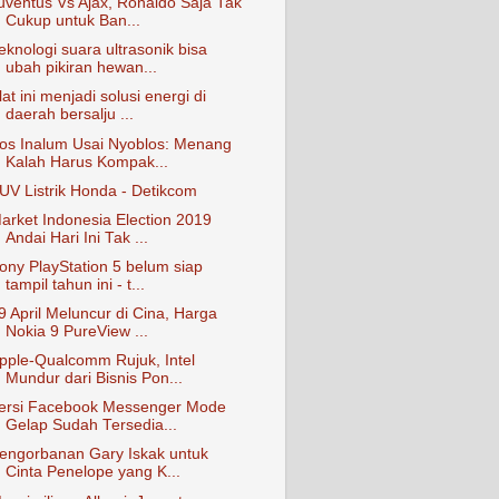
uventus Vs Ajax, Ronaldo Saja Tak
Cukup untuk Ban...
eknologi suara ultrasonik bisa
ubah pikiran hewan...
lat ini menjadi solusi energi di
daerah bersalju ...
os Inalum Usai Nyoblos: Menang
Kalah Harus Kompak...
UV Listrik Honda - Detikcom
arket Indonesia Election 2019
Andai Hari Ini Tak ...
ony PlayStation 5 belum siap
tampil tahun ini - t...
9 April Meluncur di Cina, Harga
Nokia 9 PureView ...
pple-Qualcomm Rujuk, Intel
Mundur dari Bisnis Pon...
ersi Facebook Messenger Mode
Gelap Sudah Tersedia...
engorbanan Gary Iskak untuk
Cinta Penelope yang K...