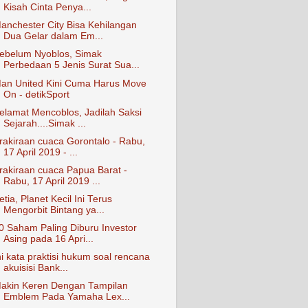
Kisah Cinta Penya...
anchester City Bisa Kehilangan
Dua Gelar dalam Em...
ebelum Nyoblos, Simak
Perbedaan 5 Jenis Surat Sua...
an United Kini Cuma Harus Move
On - detikSport
elamat Mencoblos, Jadilah Saksi
Sejarah....Simak ...
rakiraan cuaca Gorontalo - Rabu,
17 April 2019 - ...
rakiraan cuaca Papua Barat -
Rabu, 17 April 2019 ...
etia, Planet Kecil Ini Terus
Mengorbit Bintang ya...
0 Saham Paling Diburu Investor
Asing pada 16 Apri...
ni kata praktisi hukum soal rencana
akuisisi Bank...
akin Keren Dengan Tampilan
Emblem Pada Yamaha Lex...