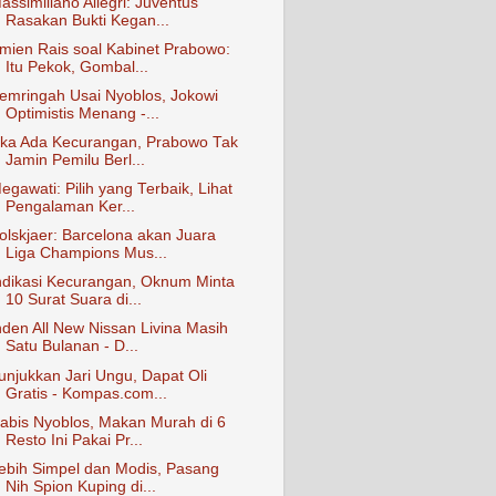
assimiliano Allegri: Juventus
Rasakan Bukti Kegan...
mien Rais soal Kabinet Prabowo:
Itu Pekok, Gombal...
emringah Usai Nyoblos, Jokowi
Optimistis Menang -...
ika Ada Kecurangan, Prabowo Tak
Jamin Pemilu Berl...
egawati: Pilih yang Terbaik, Lihat
Pengalaman Ker...
olskjaer: Barcelona akan Juara
Liga Champions Mus...
ndikasi Kecurangan, Oknum Minta
10 Surat Suara di...
nden All New Nissan Livina Masih
Satu Bulanan - D...
unjukkan Jari Ungu, Dapat Oli
Gratis - Kompas.com...
abis Nyoblos, Makan Murah di 6
Resto Ini Pakai Pr...
ebih Simpel dan Modis, Pasang
Nih Spion Kuping di...