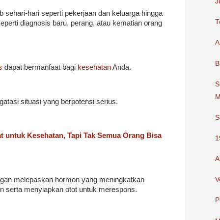
J
 sehari-hari seperti pekerjaan dan keluarga hingga
T
eperti diagnosis baru, perang, atau kematian orang
A
B
s
dapat bermanfaat bagi
kesehatan
Anda.
S
M
asi situasi yang berpotensi serius.
S
 untuk Kesehatan, Tapi Tak Semua Orang Bisa
1
A
gan melepaskan hormon yang meningkatkan
V
n serta menyiapkan otot untuk merespons.
P