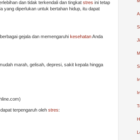
M
rlebihan dan tidak terkendali dan tingkat
stres
ini tetap
a yang diperlukan untuk bertahan hidup, itu dapat
A
S
 berbagai gejala dan memengaruhi
kesehatan
Anda
J
M
t mudah marah, gelisah, depresi, sakit kepala hingga
S
I
I
thline.com)
T
 dapat terpengaruh oleh
stres
:
H
L