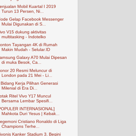
enjualan Mobil Kuartal I 2019
Turun 13 Persen, Ni...
ode Gelap Facebook Messenger
Mulai Digunakan di S...
ivo V15 dukung aktivitas
multitasking - Indotelko
onton Tayangan 4K di Rumah
Makin Mudah - Selular.ID
amsung Galaxy A70 Mulai Dipesan
di muka Besok, Ca...
onor 20 Resmi Meluncur di
London pada 21 Mei - Li...
 Bidang Kerja Pilihan Generasi
Milenial di Era Di...
otak Ritel Vivo Y17 Muncul
Bersama Lembar Spesifi...
POPULER INTERNASIONAL]
Mahkota Duri Yesus | Kebak...
egemoni Cristiano Ronaldo di Liga
Champions Terhe...
ivonis Kanker Stadium 3, Begini