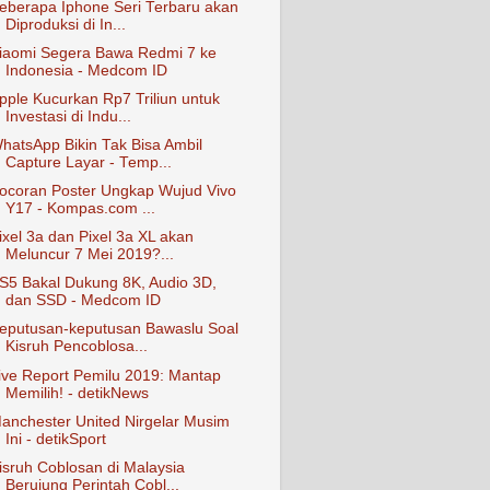
eberapa Iphone Seri Terbaru akan
Diproduksi di In...
iaomi Segera Bawa Redmi 7 ke
Indonesia - Medcom ID
pple Kucurkan Rp7 Triliun untuk
Investasi di Indu...
hatsApp Bikin Tak Bisa Ambil
Capture Layar - Temp...
ocoran Poster Ungkap Wujud Vivo
Y17 - Kompas.com ...
ixel 3a dan Pixel 3a XL akan
Meluncur 7 Mei 2019?...
S5 Bakal Dukung 8K, Audio 3D,
dan SSD - Medcom ID
eputusan-keputusan Bawaslu Soal
Kisruh Pencoblosa...
ive Report Pemilu 2019: Mantap
Memilih! - detikNews
anchester United Nirgelar Musim
Ini - detikSport
isruh Coblosan di Malaysia
Berujung Perintah Cobl...