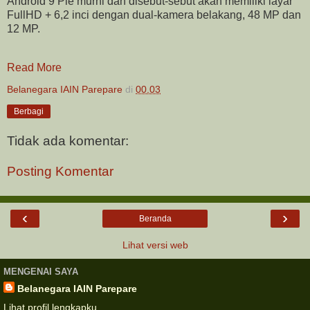
Android 9 Pie murni dan disebut-sebut akan memiliki layar
FullHD + 6,2 inci dengan dual-kamera belakang, 48 MP dan
12 MP.
Read More
Belanegara IAIN Parepare
di
00.03
Berbagi
Tidak ada komentar:
Posting Komentar
‹
›
Beranda
Lihat versi web
MENGENAI SAYA
Belanegara IAIN Parepare
Lihat profil lengkapku