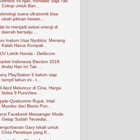
uventus Vs Ajax, Ronaldo Saja Tak
Cukup untuk Ban...
eknologi suara ultrasonik bisa
ubah pikiran hewan...
lat ini menjadi solusi energi di
daerah bersalju ...
os Inalum Usai Nyoblos: Menang
Kalah Harus Kompak...
UV Listrik Honda - Detikcom
arket Indonesia Election 2019
Andai Hari Ini Tak ...
ony PlayStation 5 belum siap
tampil tahun ini - t...
9 April Meluncur di Cina, Harga
Nokia 9 PureView ...
pple-Qualcomm Rujuk, Intel
Mundur dari Bisnis Pon...
ersi Facebook Messenger Mode
Gelap Sudah Tersedia...
engorbanan Gary Iskak untuk
Cinta Penelope yang K...