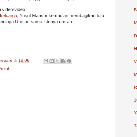
 video-video
B
keluarga
, Yusuf Mansur kemudian membagikan foto
ndiaga Uno bersama istrinya umrah.
M
D
H
repare
di
19.06
V
Yusuf
M
R
1
Y
T