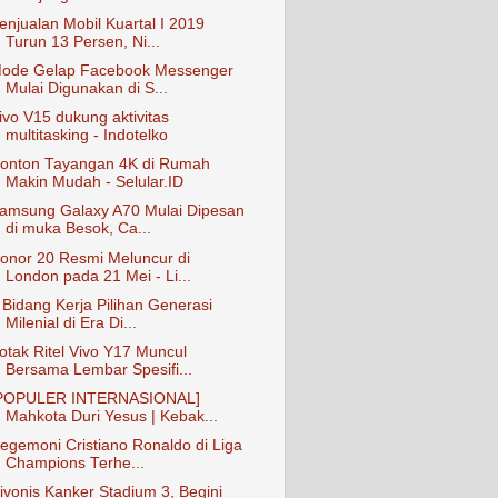
enjualan Mobil Kuartal I 2019
Turun 13 Persen, Ni...
ode Gelap Facebook Messenger
Mulai Digunakan di S...
ivo V15 dukung aktivitas
multitasking - Indotelko
onton Tayangan 4K di Rumah
Makin Mudah - Selular.ID
amsung Galaxy A70 Mulai Dipesan
di muka Besok, Ca...
onor 20 Resmi Meluncur di
London pada 21 Mei - Li...
 Bidang Kerja Pilihan Generasi
Milenial di Era Di...
otak Ritel Vivo Y17 Muncul
Bersama Lembar Spesifi...
POPULER INTERNASIONAL]
Mahkota Duri Yesus | Kebak...
egemoni Cristiano Ronaldo di Liga
Champions Terhe...
ivonis Kanker Stadium 3, Begini