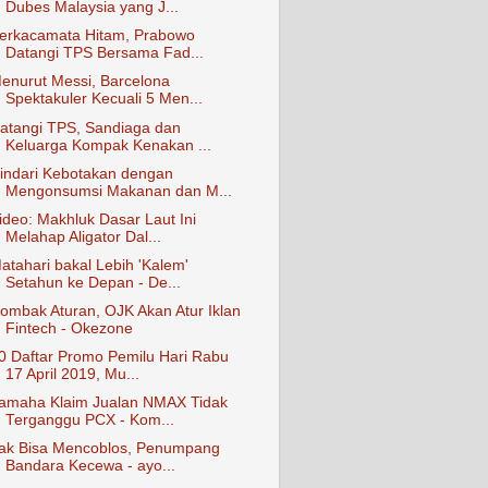
Dubes Malaysia yang J...
erkacamata Hitam, Prabowo
Datangi TPS Bersama Fad...
enurut Messi, Barcelona
Spektakuler Kecuali 5 Men...
atangi TPS, Sandiaga dan
Keluarga Kompak Kenakan ...
indari Kebotakan dengan
Mengonsumsi Makanan dan M...
ideo: Makhluk Dasar Laut Ini
Melahap Aligator Dal...
atahari bakal Lebih 'Kalem'
Setahun ke Depan - De...
ombak Aturan, OJK Akan Atur Iklan
Fintech - Okezone
0 Daftar Promo Pemilu Hari Rabu
17 April 2019, Mu...
amaha Klaim Jualan NMAX Tidak
Terganggu PCX - Kom...
ak Bisa Mencoblos, Penumpang
Bandara Kecewa - ayo...