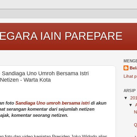
EGARA IAIN PAREPARE
MENGE
Bel
 Sandiaga Uno Umroh Bersama Istri
Lihat p
etizen - Warta Kota
ARSIP
▼
20
an foto
Sandiaga Uno umroh bersama istri
di akun
▼
t serangan komentar dari sejumlah netizen
N
bajak, komentar seorang netizen.
Q
foto dan video kegiatan Presiden Joko Widodo alias