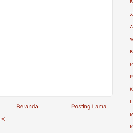
B
X
A
W
B
P
P
K
L
Beranda
Posting Lama
M
om)
K