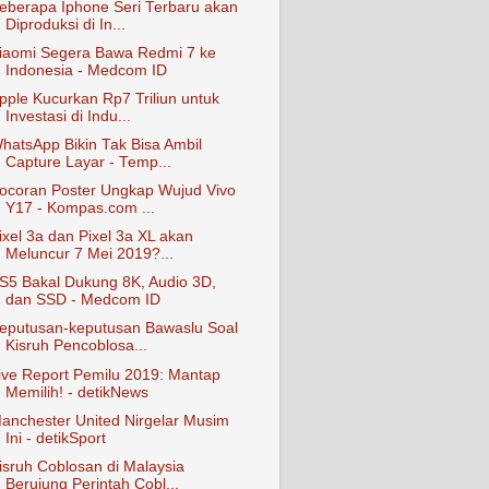
eberapa Iphone Seri Terbaru akan
Diproduksi di In...
iaomi Segera Bawa Redmi 7 ke
Indonesia - Medcom ID
pple Kucurkan Rp7 Triliun untuk
Investasi di Indu...
hatsApp Bikin Tak Bisa Ambil
Capture Layar - Temp...
ocoran Poster Ungkap Wujud Vivo
Y17 - Kompas.com ...
ixel 3a dan Pixel 3a XL akan
Meluncur 7 Mei 2019?...
S5 Bakal Dukung 8K, Audio 3D,
dan SSD - Medcom ID
eputusan-keputusan Bawaslu Soal
Kisruh Pencoblosa...
ive Report Pemilu 2019: Mantap
Memilih! - detikNews
anchester United Nirgelar Musim
Ini - detikSport
isruh Coblosan di Malaysia
Berujung Perintah Cobl...