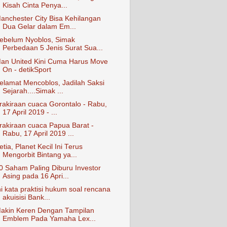
Kisah Cinta Penya...
anchester City Bisa Kehilangan
Dua Gelar dalam Em...
ebelum Nyoblos, Simak
Perbedaan 5 Jenis Surat Sua...
an United Kini Cuma Harus Move
On - detikSport
elamat Mencoblos, Jadilah Saksi
Sejarah....Simak ...
rakiraan cuaca Gorontalo - Rabu,
17 April 2019 - ...
rakiraan cuaca Papua Barat -
Rabu, 17 April 2019 ...
etia, Planet Kecil Ini Terus
Mengorbit Bintang ya...
0 Saham Paling Diburu Investor
Asing pada 16 Apri...
ni kata praktisi hukum soal rencana
akuisisi Bank...
akin Keren Dengan Tampilan
Emblem Pada Yamaha Lex...