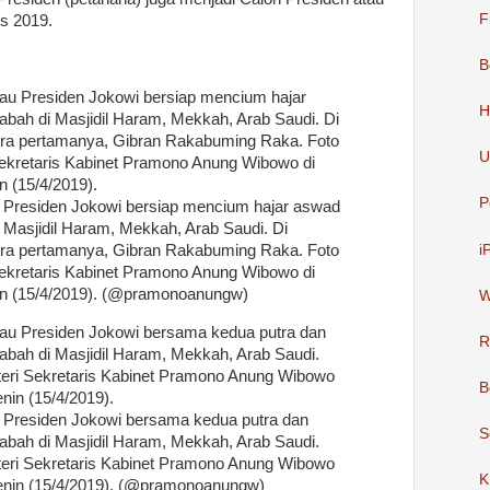
F
s 2019.
B
H
U
P
 Presiden Jokowi bersiap mencium hajar aswad
Masjidil Haram, Mekkah, Arab Saudi. Di
i
utra pertamanya, Gibran Rakabuming Raka. Foto
 Sekretaris Kabinet Pramono Anung Wibowo di
in (15/4/2019). (@pramonoanungw)
W
R
B
 Presiden Jokowi bersama kedua putra dan
S
 kabah di Masjidil Haram, Mekkah, Arab Saudi.
nteri Sekretaris Kabinet Pramono Anung Wibowo
K
Senin (15/4/2019). (@pramonoanungw)