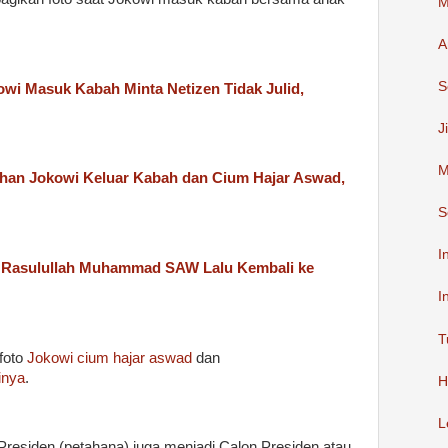
M
A
S
wi Masuk Kabah Minta Netizen Tidak Julid,
J
M
n Jokowi Keluar Kabah dan Cium Hajar Aswad,
S
I
 Rasulullah Muhammad SAW Lalu Kembali ke
I
T
foto
Jokowi cium hajar aswad
dan
inya
.
H
L
 Presiden (petahana) juga menjadi Calon Presiden atau