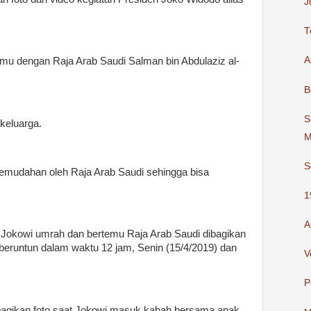
J
T
A
mu dengan Raja Arab Saudi Salman bin Abdulaziz al-
B
S
keluarga.
M
S
emudahan oleh Raja Arab Saudi sehingga bisa
1
A
a Jokowi umrah dan bertemu Raja Arab Saudi dibagikan
beruntun dalam waktu 12 jam, Senin (15/4/2019) dan
V
P
agikan foto saat Jokowi masuk kabah bersama anak