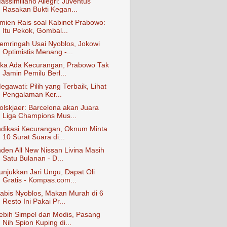
assimiliano Allegri: Juventus
Rasakan Bukti Kegan...
mien Rais soal Kabinet Prabowo:
Itu Pekok, Gombal...
emringah Usai Nyoblos, Jokowi
Optimistis Menang -...
ika Ada Kecurangan, Prabowo Tak
Jamin Pemilu Berl...
egawati: Pilih yang Terbaik, Lihat
Pengalaman Ker...
olskjaer: Barcelona akan Juara
Liga Champions Mus...
ndikasi Kecurangan, Oknum Minta
10 Surat Suara di...
nden All New Nissan Livina Masih
Satu Bulanan - D...
unjukkan Jari Ungu, Dapat Oli
Gratis - Kompas.com...
abis Nyoblos, Makan Murah di 6
Resto Ini Pakai Pr...
ebih Simpel dan Modis, Pasang
Nih Spion Kuping di...