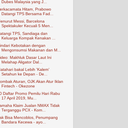
Dubes Malaysia yang J...
erkacamata Hitam, Prabowo
Datangi TPS Bersama Fad...
enurut Messi, Barcelona
Spektakuler Kecuali 5 Men...
atangi TPS, Sandiaga dan
Keluarga Kompak Kenakan ...
indari Kebotakan dengan
Mengonsumsi Makanan dan M...
ideo: Makhluk Dasar Laut Ini
Melahap Aligator Dal...
atahari bakal Lebih 'Kalem'
Setahun ke Depan - De...
ombak Aturan, OJK Akan Atur Iklan
Fintech - Okezone
0 Daftar Promo Pemilu Hari Rabu
17 April 2019, Mu...
amaha Klaim Jualan NMAX Tidak
Terganggu PCX - Kom...
ak Bisa Mencoblos, Penumpang
Bandara Kecewa - ayo...