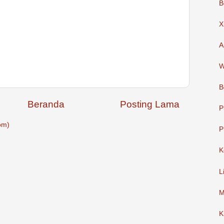
B
X
A
W
B
Beranda
Posting Lama
P
om)
P
K
L
M
K