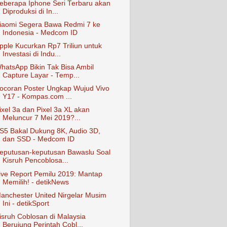
eberapa Iphone Seri Terbaru akan
Diproduksi di In...
iaomi Segera Bawa Redmi 7 ke
Indonesia - Medcom ID
pple Kucurkan Rp7 Triliun untuk
Investasi di Indu...
hatsApp Bikin Tak Bisa Ambil
Capture Layar - Temp...
ocoran Poster Ungkap Wujud Vivo
Y17 - Kompas.com ...
ixel 3a dan Pixel 3a XL akan
Meluncur 7 Mei 2019?...
S5 Bakal Dukung 8K, Audio 3D,
dan SSD - Medcom ID
eputusan-keputusan Bawaslu Soal
Kisruh Pencoblosa...
ive Report Pemilu 2019: Mantap
Memilih! - detikNews
anchester United Nirgelar Musim
Ini - detikSport
isruh Coblosan di Malaysia
Berujung Perintah Cobl...