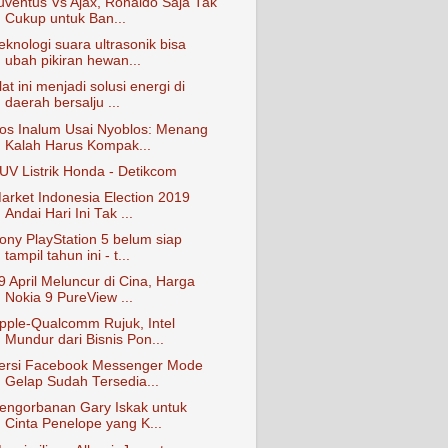
uventus Vs Ajax, Ronaldo Saja Tak
Cukup untuk Ban...
eknologi suara ultrasonik bisa
ubah pikiran hewan...
lat ini menjadi solusi energi di
daerah bersalju ...
os Inalum Usai Nyoblos: Menang
Kalah Harus Kompak...
UV Listrik Honda - Detikcom
arket Indonesia Election 2019
Andai Hari Ini Tak ...
ony PlayStation 5 belum siap
tampil tahun ini - t...
9 April Meluncur di Cina, Harga
Nokia 9 PureView ...
pple-Qualcomm Rujuk, Intel
Mundur dari Bisnis Pon...
ersi Facebook Messenger Mode
Gelap Sudah Tersedia...
engorbanan Gary Iskak untuk
Cinta Penelope yang K...