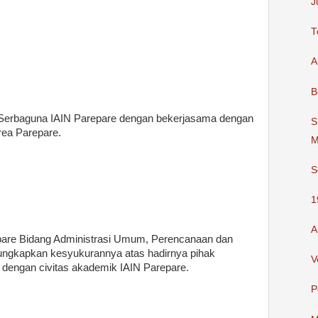
J
T
A
B
la Serbaguna IAIN Parepare dengan bekerjasama dengan
S
rea Parepare.
M
S
1
A
epare Bidang Administrasi Umum, Perencanaan dan
ngkapkan kesyukurannya atas hadirnya pihak
V
 dengan civitas akademik IAIN Parepare.
P