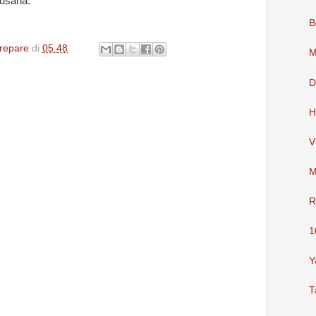
usaha.
B
repare
di
05.48
M
D
H
V
M
R
1
Y
T