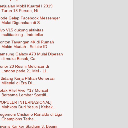
enjualan Mobil Kuartal I 2019
Turun 13 Persen, Ni...
ode Gelap Facebook Messenger
Mulai Digunakan di S...
ivo V15 dukung aktivitas
multitasking - Indotelko
onton Tayangan 4K di Rumah
Makin Mudah - Selular.ID
amsung Galaxy A70 Mulai Dipesan
di muka Besok, Ca...
onor 20 Resmi Meluncur di
London pada 21 Mei - Li...
 Bidang Kerja Pilihan Generasi
Milenial di Era Di...
otak Ritel Vivo Y17 Muncul
Bersama Lembar Spesifi...
POPULER INTERNASIONAL]
Mahkota Duri Yesus | Kebak...
egemoni Cristiano Ronaldo di Liga
Champions Terhe...
ivonis Kanker Stadium 3, Begini