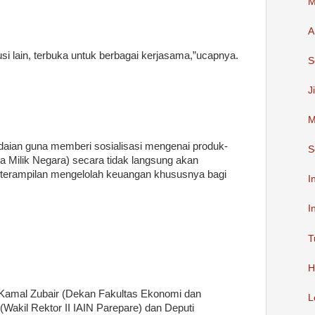
M
A
usi lain, terbuka untuk berbagai kerjasama,”ucapnya.
S
J
M
daian guna memberi sosialisasi mengenai produk-
S
Milik Negara) secara tidak langsung akan
erampilan mengelolah keuangan khususnya bagi
I
I
T
H
R. Kamal Zubair (Dekan Fakultas Ekonomi dan
L
(Wakil Rektor II IAIN Parepare) dan Deputi