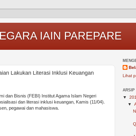
EGARA IAIN PAREPARE
MENGE
Bel
an Lakukan Literasi Inklusi Keuangan
Lihat p
ARSIP
i dan Bisnis (FEBI) Institut Agama Islam Negeri
▼
20
alisasi dan literasi inklusi keuangan, Kamis (11/04).
▼
dosen, pegawai dan mahasiswa.
N
Q