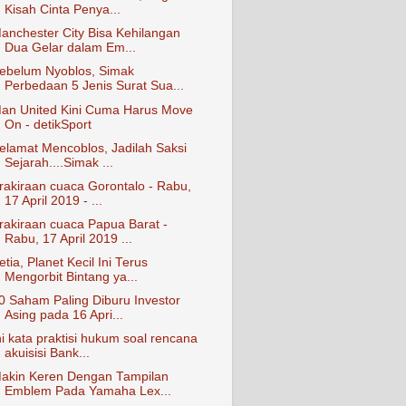
Kisah Cinta Penya...
anchester City Bisa Kehilangan
Dua Gelar dalam Em...
ebelum Nyoblos, Simak
Perbedaan 5 Jenis Surat Sua...
an United Kini Cuma Harus Move
On - detikSport
elamat Mencoblos, Jadilah Saksi
Sejarah....Simak ...
rakiraan cuaca Gorontalo - Rabu,
17 April 2019 - ...
rakiraan cuaca Papua Barat -
Rabu, 17 April 2019 ...
etia, Planet Kecil Ini Terus
Mengorbit Bintang ya...
0 Saham Paling Diburu Investor
Asing pada 16 Apri...
ni kata praktisi hukum soal rencana
akuisisi Bank...
akin Keren Dengan Tampilan
Emblem Pada Yamaha Lex...