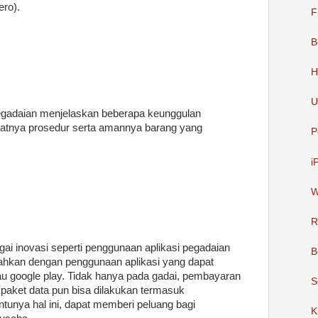
ero).
F
B
H
U
egadaian menjelaskan beberapa keunggulan
patnya prosedur serta amannya barang yang
P
i
W
R
ai inovasi seperti penggunaan aplikasi pegadaian
B
dahkan dengan penggunaan aplikasi yang dapat
tau google play. Tidak hanya pada gadai, pembayaran
S
 paket data pun bisa dilakukan termasuk
unya hal ini, dapat memberi peluang bagi
K