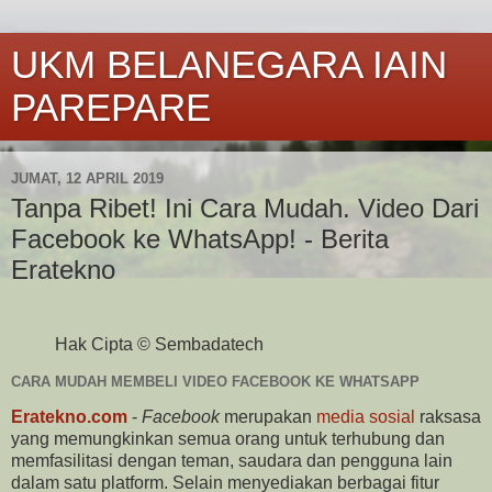
UKM BELANEGARA IAIN
PAREPARE
JUMAT, 12 APRIL 2019
Tanpa Ribet! Ini Cara Mudah. ​​Video Dari
Facebook ke WhatsApp! - Berita
Eratekno
Hak Cipta © Sembadatech
CARA MUDAH MEMBELI VIDEO FACEBOOK KE WHATSAPP
Eratekno.com
-
Facebook
merupakan
media sosial
raksasa
yang memungkinkan semua orang untuk terhubung dan
memfasilitasi dengan teman, saudara dan pengguna lain
dalam satu platform. Selain menyediakan berbagai fitur