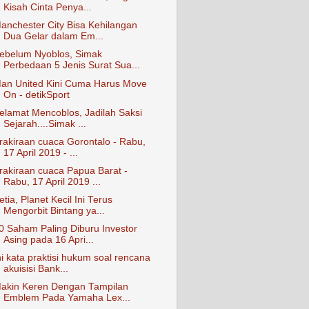
Kisah Cinta Penya...
anchester City Bisa Kehilangan
Dua Gelar dalam Em...
ebelum Nyoblos, Simak
Perbedaan 5 Jenis Surat Sua...
an United Kini Cuma Harus Move
On - detikSport
elamat Mencoblos, Jadilah Saksi
Sejarah....Simak ...
rakiraan cuaca Gorontalo - Rabu,
17 April 2019 - ...
rakiraan cuaca Papua Barat -
Rabu, 17 April 2019 ...
etia, Planet Kecil Ini Terus
Mengorbit Bintang ya...
0 Saham Paling Diburu Investor
Asing pada 16 Apri...
ni kata praktisi hukum soal rencana
akuisisi Bank...
akin Keren Dengan Tampilan
Emblem Pada Yamaha Lex...