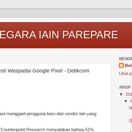
EGARA IAIN PAREPARE
MENGE
Bel
sti Waspadai Google Pixel - Detikcom
Lihat p
ARSIP
▼
20
▼
N
sil menggaet pengguna baru dari vendor lain yang
Q
eh Counterpoint Research menyatakan bahwa 51%