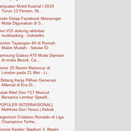
enjualan Mobil Kuartal I 2019
Turun 13 Persen, Ni...
ode Gelap Facebook Messenger
Mulai Digunakan di S...
ivo V15 dukung aktivitas
multitasking - Indotelko
onton Tayangan 4K di Rumah
Makin Mudah - Selular.ID
amsung Galaxy A70 Mulai Dipesan
di muka Besok, Ca...
onor 20 Resmi Meluncur di
London pada 21 Mei - Li...
 Bidang Kerja Pilihan Generasi
Milenial di Era Di...
otak Ritel Vivo Y17 Muncul
Bersama Lembar Spesifi...
POPULER INTERNASIONAL]
Mahkota Duri Yesus | Kebak...
egemoni Cristiano Ronaldo di Liga
Champions Terhe...
ivonis Kanker Stadium 3, Begini