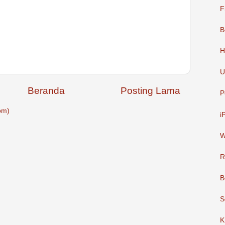
F
B
H
U
Beranda
Posting Lama
P
om)
i
W
R
B
S
K