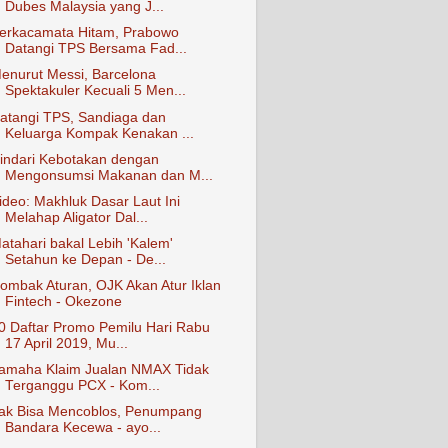
Dubes Malaysia yang J...
erkacamata Hitam, Prabowo
Datangi TPS Bersama Fad...
enurut Messi, Barcelona
Spektakuler Kecuali 5 Men...
atangi TPS, Sandiaga dan
Keluarga Kompak Kenakan ...
indari Kebotakan dengan
Mengonsumsi Makanan dan M...
ideo: Makhluk Dasar Laut Ini
Melahap Aligator Dal...
atahari bakal Lebih 'Kalem'
Setahun ke Depan - De...
ombak Aturan, OJK Akan Atur Iklan
Fintech - Okezone
0 Daftar Promo Pemilu Hari Rabu
17 April 2019, Mu...
amaha Klaim Jualan NMAX Tidak
Terganggu PCX - Kom...
ak Bisa Mencoblos, Penumpang
Bandara Kecewa - ayo...