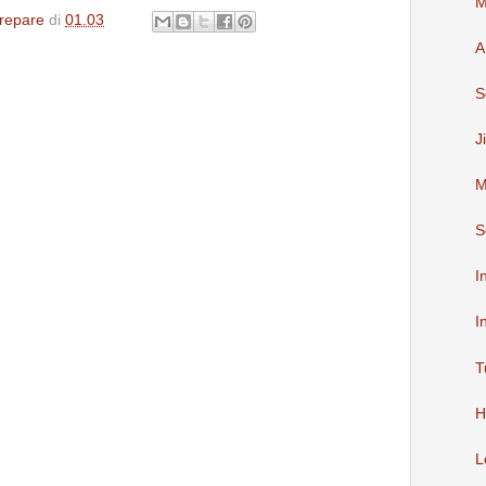
M
repare
di
01.03
A
S
J
M
S
I
I
T
H
L