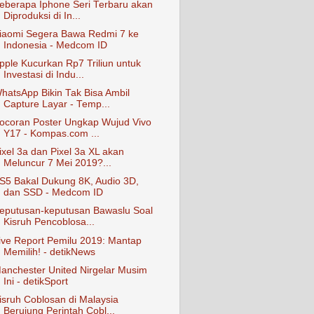
eberapa Iphone Seri Terbaru akan
Diproduksi di In...
iaomi Segera Bawa Redmi 7 ke
Indonesia - Medcom ID
pple Kucurkan Rp7 Triliun untuk
Investasi di Indu...
hatsApp Bikin Tak Bisa Ambil
Capture Layar - Temp...
ocoran Poster Ungkap Wujud Vivo
Y17 - Kompas.com ...
ixel 3a dan Pixel 3a XL akan
Meluncur 7 Mei 2019?...
S5 Bakal Dukung 8K, Audio 3D,
dan SSD - Medcom ID
eputusan-keputusan Bawaslu Soal
Kisruh Pencoblosa...
ive Report Pemilu 2019: Mantap
Memilih! - detikNews
anchester United Nirgelar Musim
Ini - detikSport
isruh Coblosan di Malaysia
Berujung Perintah Cobl...