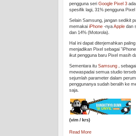
pengguna seri
Google Pixel 3
adal
spesifik lagi, 31% pengguna Pixel 
Selain Samsung, jangan sedikit
memakai
iPhone
-nya
Apple
dan 
dan 14% (Motorola).
Hal ini dapat diterjemahkan pali
menjadikan Pixel sebagai "iPhone 
ikut pengguna baru Pixel masih d
Sementara itu
Samsung
, sebagai
mewaspadai semua studio terseb
sejumlah parameter dalam perumu
penggunanya sudah beralih ke mer
saja.
(vim / krs)
Read More