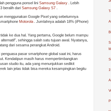
J
ah pengguna ponsel lini
Samsung Galaxy
. Lebih
3 beralih dari
Samsung Galaxy S7
.
T
 pun menggunakan Google Pixel yang sebelumnya
smartphone
Motorola
. Jumlahnya adalah 18% (iPhone)
A
B
ng tidak ke dua hal. Yang pertama, Google belum mampu
alternatif", sehingga salah satu tujuan awal. Nyatanya,
S
atang dari sesama perangkat Android.
M
 penguasa pasar smartphone global saat ini, harus
ut. Kendatipun masih harus mempertimbangkan
S
san studio itu, ada yang menunjukkan sedikit
ek lain jelas tidak bisa mereka kesampingkan begitu
1
A
V
P