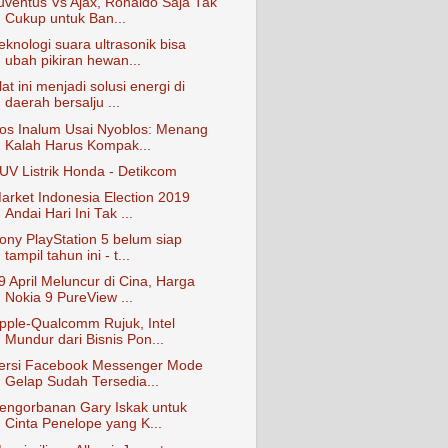
uventus Vs Ajax, Ronaldo Saja Tak
Cukup untuk Ban...
eknologi suara ultrasonik bisa
ubah pikiran hewan...
lat ini menjadi solusi energi di
daerah bersalju ...
os Inalum Usai Nyoblos: Menang
Kalah Harus Kompak...
UV Listrik Honda - Detikcom
arket Indonesia Election 2019
Andai Hari Ini Tak ...
ony PlayStation 5 belum siap
tampil tahun ini - t...
9 April Meluncur di Cina, Harga
Nokia 9 PureView ...
pple-Qualcomm Rujuk, Intel
Mundur dari Bisnis Pon...
ersi Facebook Messenger Mode
Gelap Sudah Tersedia...
engorbanan Gary Iskak untuk
Cinta Penelope yang K...