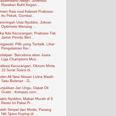
assimiliano Allegri: Juventus
Rasakan Bukti Kegan...
mien Rais soal Kabinet Prabowo:
Itu Pekok, Gombal...
emringah Usai Nyoblos, Jokowi
Optimistis Menang -...
ika Ada Kecurangan, Prabowo Tak
Jamin Pemilu Berl...
egawati: Pilih yang Terbaik, Lihat
Pengalaman Ker...
olskjaer: Barcelona akan Juara
Liga Champions Mus...
ndikasi Kecurangan, Oknum Minta
10 Surat Suara di...
nden All New Nissan Livina Masih
Satu Bulanan - D...
unjukkan Jari Ungu, Dapat Oli
Gratis - Kompas.com...
abis Nyoblos, Makan Murah di 6
Resto Ini Pakai Pr...
ebih Simpel dan Modis, Pasang
Nih Spion Kuping di...